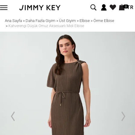
TR
0
Ana Sayfa
Daha Fazla Giyim
Üst Giyim
Elbise
Örme Elbise
>
>
>
>
>
Kahverengi Düşük Omuz Aksesuarlı Midi Elbise