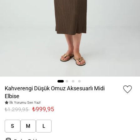
Kahverengi Düşük Omuz Aksesuarlı Midi
Elbise
İlk Yorumu Sen Yaz!
₺999,95
₺1.299,95
S
M
L