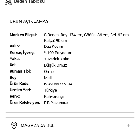
Beden Tablosu
ÜRÜN AÇIKLAMASI
Manken Bilgisi:
S
Beden, Boy:
174
cm, Göğüs: 86 cm, Bel: 62 cm,
Kalça: 90 cm
Kalıp:
Düz Kesim
Kumaş İçeriği:
%100 Polyester
Yaka:
Yuvarlak Yaka
Kol:
Düşük Omuz
Kumaş Tipi:
Örme
Boy:
Midi
Ürün Kodu:
6SW066775 -04
Üretim Yeri:
Türkiye
Renk:
Kahverengi
Ürün Koleksiyon:
ElB-Yezunous
MAĞAZADA BUL