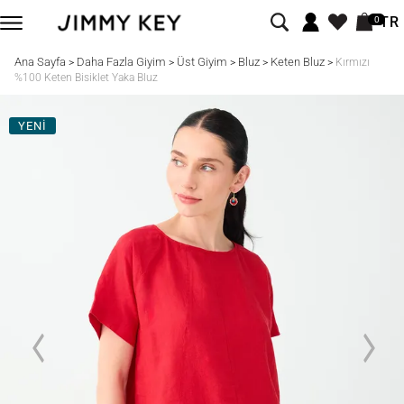
TR
0
Ana Sayfa
Daha Fazla Giyim
Üst Giyim
Bluz
Keten Bluz
>
>
>
>
>
Kırmızı
%100 Keten Bisiklet Yaka Bluz
YENİ