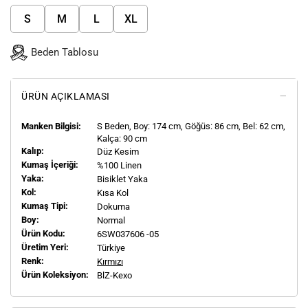
S
M
L
XL
Beden Tablosu
ÜRÜN AÇIKLAMASI
Manken Bilgisi:
S
Beden, Boy:
174
cm, Göğüs: 86 cm, Bel: 62 cm,
Kalça: 90 cm
Kalıp:
Düz Kesim
Kumaş İçeriği:
%100 Linen
Yaka:
Bisiklet Yaka
Kol:
Kısa Kol
Kumaş Tipi:
Dokuma
Boy:
Normal
Ürün Kodu:
6SW037606 -05
Üretim Yeri:
Türkiye
Renk:
Kırmızı
Ürün Koleksiyon:
BlZ-Kexo