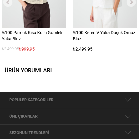
%100 Pamuk Kısa Kollu Gömlek
%100 Keten V Yaka Düşük Omuz
Yaka Bluz
Bluz
₺999,95
₺2.499,95
₺2.499,95
ÜRÜN YORUMLARI
POPÜLER KATEGORİLER
ÖNE ÇIKANLAR
SEZONUN TRENDLERİ