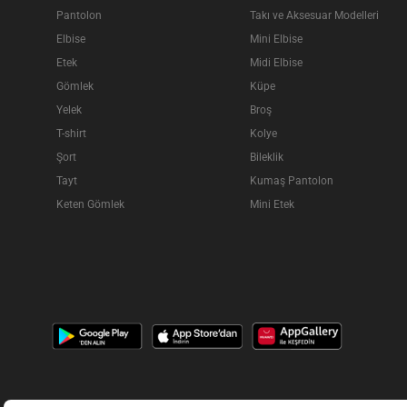
Pantolon
Takı ve Aksesuar Modelleri
Elbise
Mini Elbise
Etek
Midi Elbise
Gömlek
Küpe
Yelek
Broş
T-shirt
Kolye
Şort
Bileklik
Tayt
Kumaş Pantolon
Keten Gömlek
Mini Etek