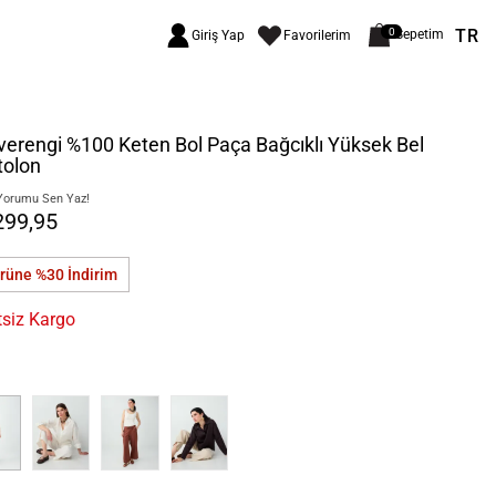
TR
0
Sepetim
Giriş Yap
Favorilerim
erengi %100 Keten Bol Paça Bağcıklı Yüksek Bel
tolon
Yorumu Sen Yaz!
299,95
ürüne %30
İndirim
tsiz Kargo