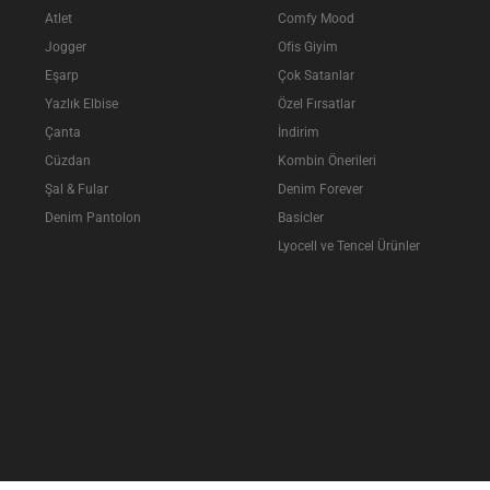
Atlet
Comfy Mood
Jogger
Ofis Giyim
Eşarp
Çok Satanlar
Yazlık Elbise
Özel Fırsatlar
Çanta
İndirim
Cüzdan
Kombin Önerileri
Şal & Fular
Denim Forever
Denim Pantolon
Basicler
Lyocell ve Tencel Ürünler