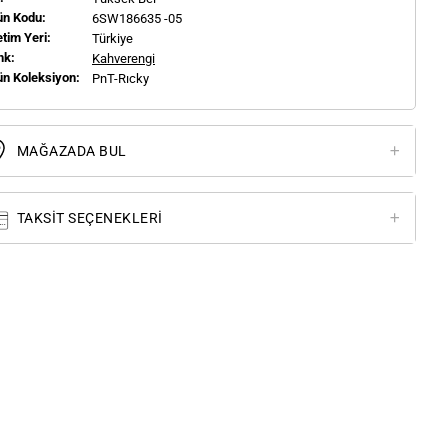
ün Kodu:
6SW186635 -05
tim Yeri:
Türkiye
nk:
Kahverengi
ün Koleksiyon:
PnT-Rıcky
MAĞAZADA BUL
TAKSIT SEÇENEKLERI