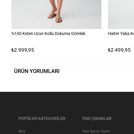
%100 Keten Uzun Kollu Dokuma Gömlek
Halter Yaka K
₺2.999,95
₺2.499,95
ÜRÜN YORUMLARI
POPÜLER KATEGORİLER
ÖNE ÇIKANLAR
Bluz
Yeni Sezon Giyim