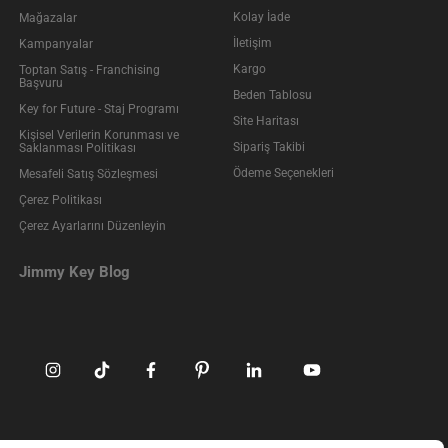
Kolay İade
Mağazalar
İletişim
Kampanyalar
Kargo
Toptan Satış - Franchising
Başvuru
Beden Tablosu
Key for Future - Staj Programı
Site Haritası
Kişisel Verilerin Korunması ve
Sipariş Takibi
Saklanması Politikası
Ödeme Seçenekleri
Mesafeli Satış Sözleşmesi
Çerez Politikası
Çerez Ayarlarını Düzenleyin
Jimmy Key Blog