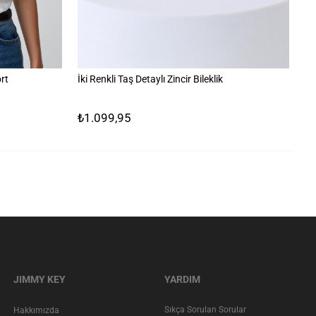
rt
İki Renkli Taş Detaylı Zincir Bileklik
Ta
₺1.099,95
₺
JIMMY KEY
YARDIM
Sıkça Sorulan Sorular
Hakkımızda