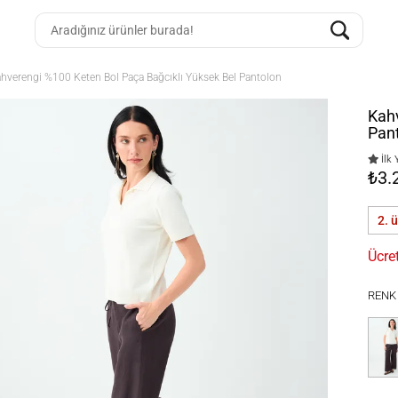
hverengi %100 Keten Bol Paça Bağcıklı Yüksek Bel Pantolon
Kahv
Pan
İlk 
₺3.
2. 
Ücre
RENK