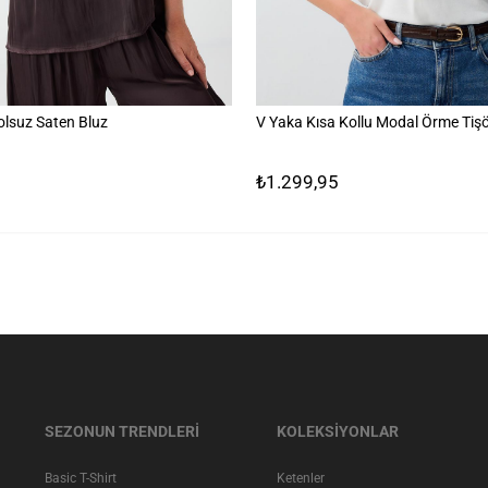
olsuz Saten Bluz
V Yaka Kısa Kollu Modal Örme Tişö
₺1.299,95
SEZONUN TRENDLERİ
KOLEKSİYONLAR
Basic T-Shirt
Ketenler