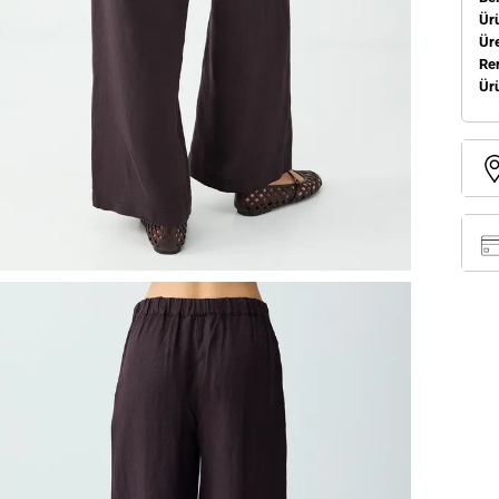
Ür
Üre
Re
Ür