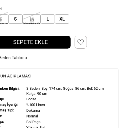
N
S
S
M
L
XL
aber Ver
Gelince Haber Ver
SEPETE EKLE
Beden Tablosu
ÜN AÇIKLAMASI
ken Bilgisi:
S
Beden, Boy:
174
cm, Göğüs: 86 cm, Bel: 62 cm,
Kalça: 90 cm
ıp:
Loose
aş İçeriği:
%100 Linen
maş Tipi:
Dokuma
y:
Normal
ça:
Bol Paça
l:
Yüksek Bel