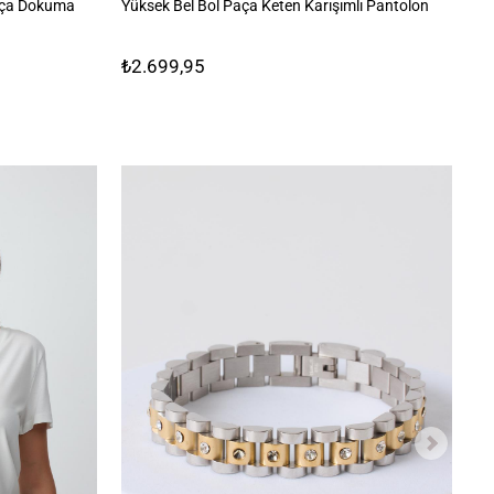
aça Dokuma
Yüksek Bel Bol Paça Keten Karışımlı Pantolon
Bo
Pa
₺2.699,95
₺