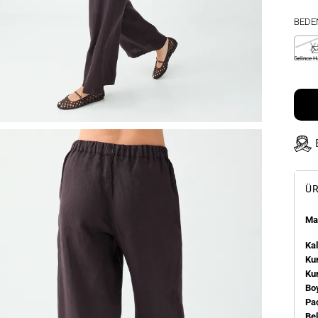
BEDE
X
Gelince H
ÜR
Man
Kal
Kum
Ku
Bo
Pa
Be