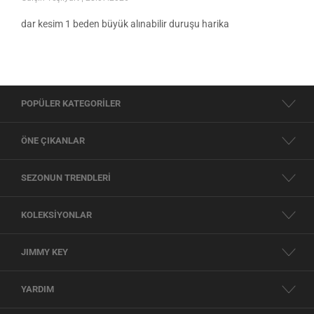
dar kesim 1 beden büyük alınabilir duruşu harika
POPÜLER KATEGORİLER
ÖNE ÇIKANLAR
SEZONUN TRENDLERİ
KOLEKSİYONLAR
JIMMY KEY
YARDIM