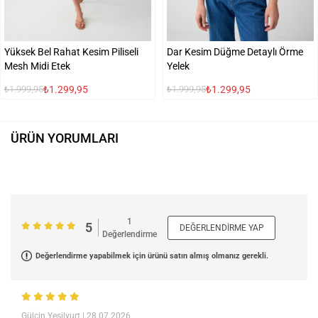
Yüksek Bel Rahat Kesim Piliseli
Dar Kesim Düğme Detaylı Örme
Mesh Midi Etek
Yelek
₺1.299,95
₺1.299,95
₺1.999,95
₺1.999,95
ÜRÜN YORUMLARI
1
5
DEĞERLENDIRME YAP
Değerlendirme
Değerlendirme yapabilmek için ürünü satın almış olmanız gerekli.
Gülçin Yeşilyurt
| 28.07.2026