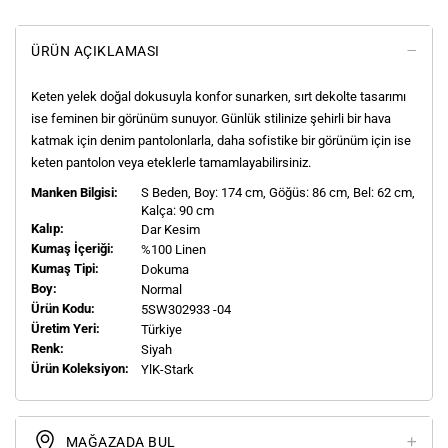
ÜRÜN AÇIKLAMASI
Keten yelek doğal dokusuyla konfor sunarken, sırt dekolte tasarımı
ise feminen bir görünüm sunuyor. Günlük stilinize şehirli bir hava
katmak için denim pantolonlarla, daha sofistike bir görünüm için ise
keten pantolon veya eteklerle tamamlayabilirsiniz.
Manken Bilgisi:
S
Beden, Boy:
174
cm, Göğüs: 86 cm, Bel: 62 cm,
Kalça: 90 cm
Kalıp:
Dar Kesim
Kumaş İçeriği:
%100 Linen
Kumaş Tipi:
Dokuma
Boy:
Normal
Ürün Kodu:
5SW302933 -04
Üretim Yeri:
Türkiye
Renk:
Siyah
Ürün Koleksiyon:
YlK-Stark
MAĞAZADA BUL