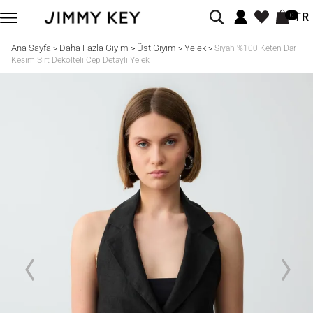
TR
0
Ana Sayfa
Daha Fazla Giyim
Üst Giyim
Yelek
>
>
>
>
Siyah %100 Keten Dar
Kesim Sırt Dekolteli Cep Detaylı Yelek