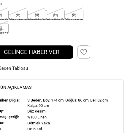
N
S
S
M
L
XL
aber Ver
Gelince Haber Ver
Gelince Haber Ver
Gelince Haber Ver
Gelince Haber Ver
XL
aber Ver
GELİNCE HABER VER
Beden Tablosu
ÜN AÇIKLAMASI
ken Bilgisi:
S
Beden, Boy:
174
cm, Göğüs: 86 cm, Bel: 62 cm,
Kalça: 90 cm
ıp:
Düz Kesim
aş İçeriği:
%100 Linen
ka:
Gömlek Yaka
l:
Uzun Kol