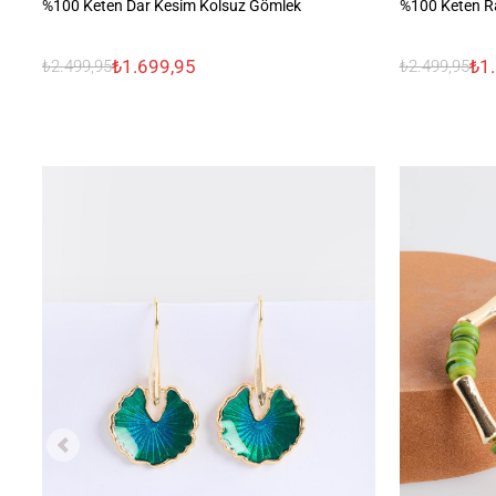
%100 Keten Dar Kesim Kolsuz Gömlek
%100 Keten R
₺1.699,95
₺1
₺2.499,95
₺2.499,95