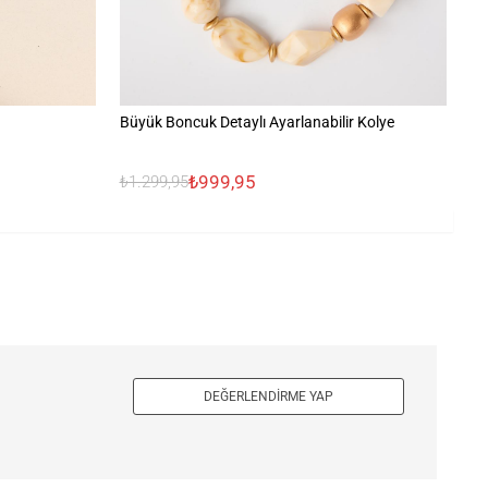
Büyük Boncuk Detaylı Ayarlanabilir Kolye
Re
₺999,95
₺
₺1.299,95
DEĞERLENDIRME YAP