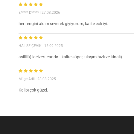
E***** D*****
| 27.03.2026
her rengini aldım severek giyiyorum, kalite cok iyi.
HALİSE ÇEVİK
| 15.09.2025
asilllll)) lacivert candır...kalite süper, ulaşım hızlı ve itinalı)
Müge Adil
| 28.08.2025
Kalıbı çok güzel.