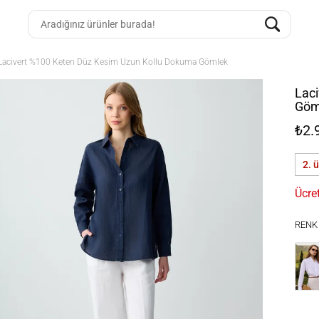
Lacivert %100 Keten Düz Kesim Uzun Kollu Dokuma Gömlek
Lac
Göm
₺2.
2. 
Ücre
RENK