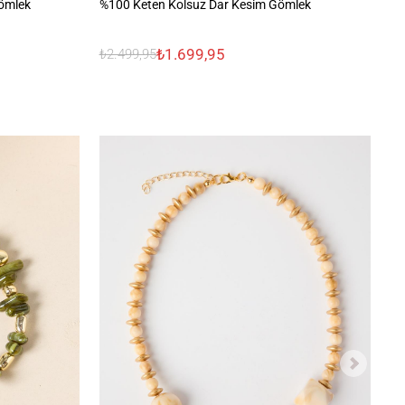
ömlek
%100 Keten Kolsuz Dar Kesim Gömlek
%1
₺1.699,95
₺2.499,95
₺2