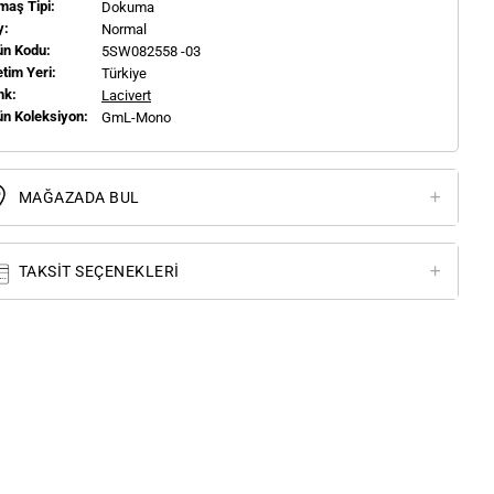
maş Tipi:
Dokuma
y:
Normal
ün Kodu:
5SW082558 -03
tim Yeri:
Türkiye
nk:
Lacivert
ün Koleksiyon:
GmL-Mono
MAĞAZADA BUL
TAKSIT SEÇENEKLERI