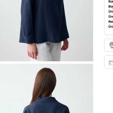
Ku
Bo
Ür
Üre
Re
Ür