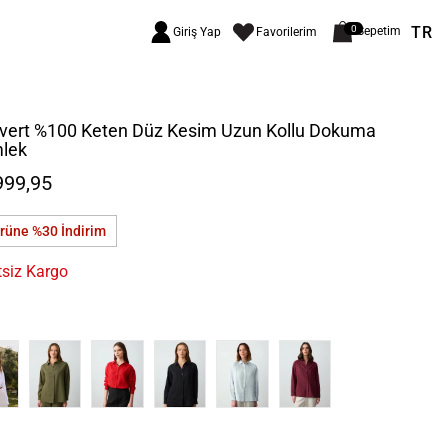
TR
0
Sepetim
Giriş Yap
Favorilerim
ivert %100 Keten Düz Kesim Uzun Kollu Dokuma
lek
999,95
ürüne %30
İndirim
tsiz Kargo