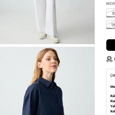
BEDE
X
Gelince H
X
Gelince H
ÜR
Man
Kal
Kum
Ya
Ko