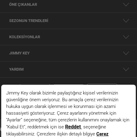
ÖNE ÇIKANLAR
SEZONUN TRENDLERİ
KOLEKSİYONLAR
JIMMY KEY
YARDIM