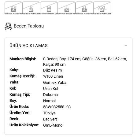
XS
S
M
L
XL
XXL
Gelince Haber Ver
Gelince Haber Ver
Gelince Haber Ver
Gelince Haber Ver
Gelince Haber Ver
Gelince Haber Ver
Beden Tablosu
ÜRÜN AÇIKLAMASI
Manken Bilgisi:
S
Beden, Boy:
174
cm, Göğüs: 86 cm, Bel: 62 cm,
Kalça: 90 cm
Kalıp:
Düz Kesim
Kumaş İçeriği:
%100 Linen
Yaka:
Gömlek Yaka
Kol:
Uzun Kol
Kumaş Tipi:
Dokuma
Boy:
Normal
Ürün Kodu:
5SW082558 -03
Üretim Yeri:
Türkiye
Renk:
Lacivert
Ürün Koleksiyon:
GmL-Mono