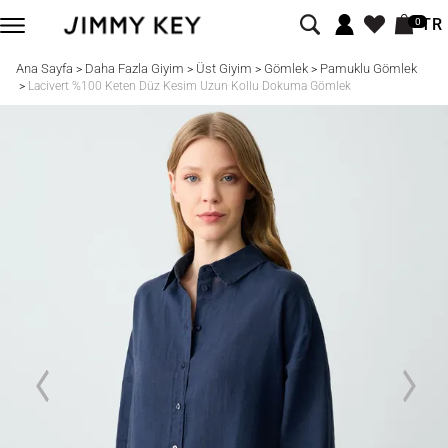
TR
0
Ana Sayfa
Daha Fazla Giyim
Üst Giyim
Gömlek
Pamuklu Gömlek
>
>
>
>
>
Lacivert %100 Keten Düz Kesim Uzun Kollu Dokuma Gömlek