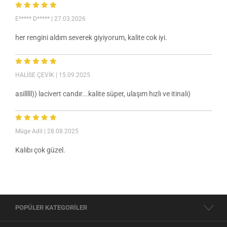
E***** D*****
| 27.03.2026
her rengini aldım severek giyiyorum, kalite cok iyi.
HALİSE ÇEVİK
| 15.09.2025
asilllll)) lacivert candır...kalite süper, ulaşım hızlı ve itinalı)
Müge Adil
| 28.08.2025
Kalıbı çok güzel.
POPÜLER KATEGORİLER