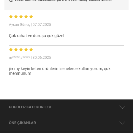
Aysun Güneş
| 07.07.2025
Çok rahat ve duruşu çok güzel
m***** a*****
| 30.06.2025
jimmy keyin keten ürünlerini senelerce kullanıyorum, çok
memnunum
POPÜLER KATEGORİLER
ÖNE ÇIKANLAR