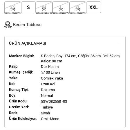
XS
S
M
L
XL
XXL
Gelince Haber Ver
Gelince Haber Ver
Gelince Haber Ver
Gelince Haber Ver
Beden Tablosu
ÜRÜN AÇIKLAMASI
Manken Bilgisi:
S
Beden, Boy:
174
cm, Göğüs: 86 cm, Bel: 62 cm,
Kalça: 90 cm
Kalıp:
Düz Kesim
Kumaş İçeriği:
%100 Linen
Yaka:
Gömlek Yaka
Kol:
Uzun Kol
Kumaş Tipi:
Dokuma
Boy:
Normal
Ürün Kodu:
5SW082558 -03
Üretim Yeri:
Türkiye
Renk:
Siyah
Ürün Koleksiyon:
GmL-Mono