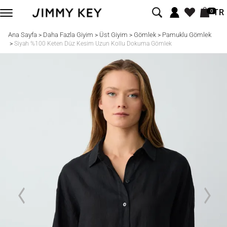
TR
0
Ana Sayfa
Daha Fazla Giyim
Üst Giyim
Gömlek
Pamuklu Gömlek
>
>
>
>
>
Siyah %100 Keten Düz Kesim Uzun Kollu Dokuma Gömlek