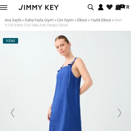
TR
0
Ana Sayfa
Daha Fazla Giyim
Üst Giyim
Elbise
Yazlık Elbise
>
>
>
>
>
Mavi
%100 Keten Düz Yaka Askı Detaylı Elbise
YENİ