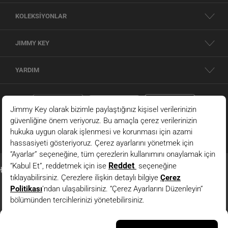
KOLEKSİYONLAR
JIMMY KEY
YARDIM
Mavi %100 Keten Düz Yaka Askı Detaylı Elbise