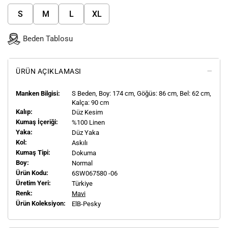
S
M
L
XL
Beden Tablosu
ÜRÜN AÇIKLAMASI
Manken Bilgisi:
S
Beden, Boy:
174
cm, Göğüs: 86 cm, Bel: 62 cm,
Kalça: 90 cm
Kalıp:
Düz Kesim
Kumaş İçeriği:
%100 Linen
Yaka:
Düz Yaka
Kol:
Askılı
Kumaş Tipi:
Dokuma
Boy:
Normal
Ürün Kodu:
6SW067580 -06
Üretim Yeri:
Türkiye
Renk:
Mavi
Ürün Koleksiyon:
ElB-Pesky