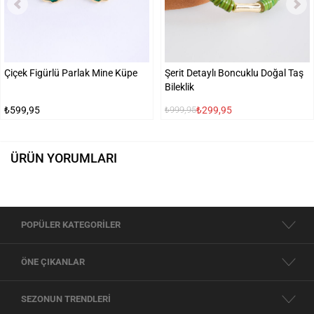
Çiçek Figürlü Parlak Mine Küpe
Şerit Detaylı Boncuklu Doğal Taş
Bileklik
₺599,95
₺299,95
₺999,95
ÜRÜN YORUMLARI
POPÜLER KATEGORİLER
ÖNE ÇIKANLAR
SEZONUN TRENDLERİ