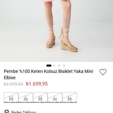
Pembe %100 Keten Kolsuz Bisiklet Yaka Mini
Elbise
₺1.699,95
₺2.999,95
XS
S
M
L
XL
Gelince Haber Ver
Gelince Haber Ver
Gelince Haber Ver
Gelince Haber Ver
Gelince Haber Ver
Beden Tablosu