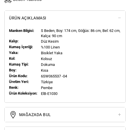
ÜRÜN AÇIKLAMASI
Manken Bilgisi:
S
Beden, Boy:
174
cm, Göğüs: 86 cm, Bel: 62 cm,
Kalça: 90 cm
Kalıp:
Düz Kesim
Kumaş İçeriği:
%100 Linen
Yaka:
Bisiklet Yaka
Kol:
Kolsuz
Kumaş Tipi:
Dokuma
Boy:
Kısa
Ürün Kodu:
6SW065537 -04
Üretim Yeri:
Türkiye
Renk:
Pembe
Ürün Koleksiyon:
ElB-E1030
MAĞAZADA BUL