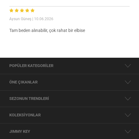
Aysun Güneş
| 10.06.2026
Tam beden alınabilir, çok rahat bir elbise
POPÜLER KATEGORİLER
ÖNE ÇIKANLAR
SEZONUN TRENDLERİ
KOLEKSİYONLAR
JIMMY KEY