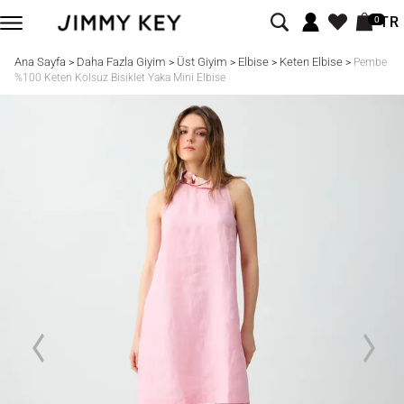
TR
0
Ana Sayfa
Daha Fazla Giyim
Üst Giyim
Elbise
Keten Elbise
>
>
>
>
>
Pembe
%100 Keten Kolsuz Bisiklet Yaka Mini Elbise