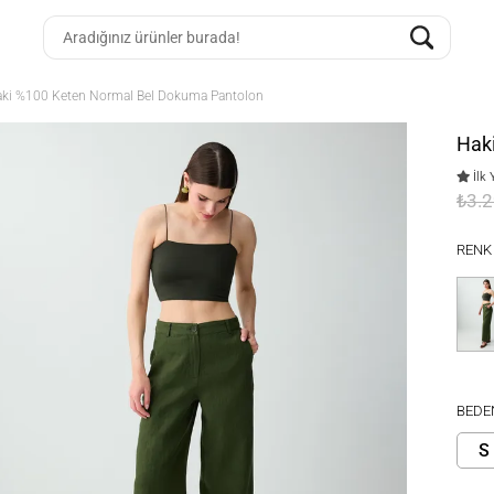
ki %100 Keten Normal Bel Dokuma Pantolon
Hak
İlk 
₺3.
RENK
BEDE
S