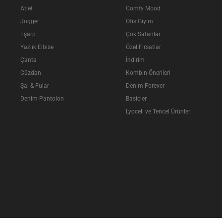
Atlet
Comfy Mood
Jogger
Ofis Giyim
Eşarp
Çok Satanlar
Yazlık Elbise
Özel Fırsatlar
Çanta
İndirim
Cüzdan
Kombin Önerileri
Şal & Fular
Denim Forever
Denim Pantolon
Basicler
Lyocell ve Tencel Ürünler