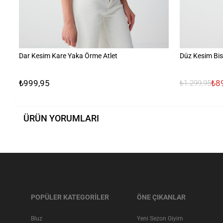
Dar Kesim Kare Yaka Örme Atlet
Düz Kesim Bis
₺999,95
₺8
₺1.299,95
ÜRÜN YORUMLARI
POPÜLER KATEGORİLER
ÖNE ÇIKANLAR
Bluz
Yeni Sezon Giyim