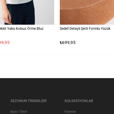
iklet Yaka Kolsuz Örme Bluz
Sedef Detaylı Şerit Formlu Yüzük
99,95
₺699,95
SEZONUN TRENDLERİ
KOLEKSİYONLAR
Basic T-Shirt
Ketenler