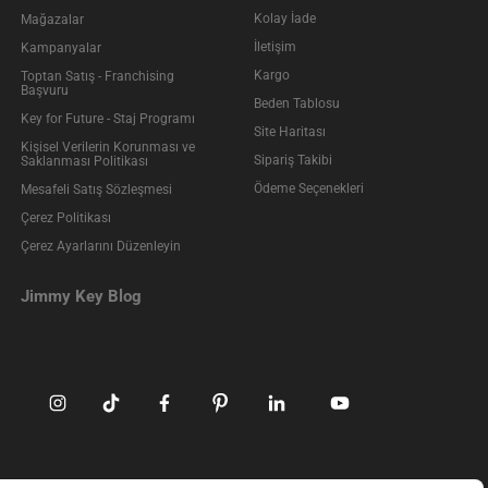
Kolay İade
Mağazalar
İletişim
Kampanyalar
Kargo
Toptan Satış - Franchising
Başvuru
Beden Tablosu
Key for Future - Staj Programı
Site Haritası
Kişisel Verilerin Korunması ve
Sipariş Takibi
Saklanması Politikası
Ödeme Seçenekleri
Mesafeli Satış Sözleşmesi
Çerez Politikası
Çerez Ayarlarını Düzenleyin
Jimmy Key Blog