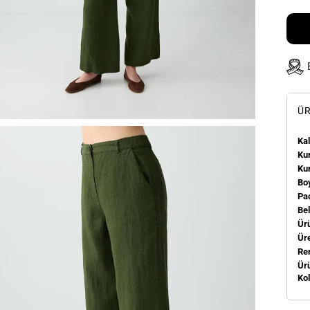
ÜR
Kal
Kum
Ku
Bo
Pa
Be
Ür
Üre
Re
Ür
Ko