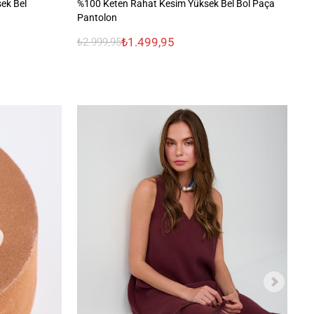
ek Bel
%100 Keten Rahat Kesim Yüksek Bel Bol Paça
%1
Pantolon
₺1.499,95
₺2.999,95
₺3