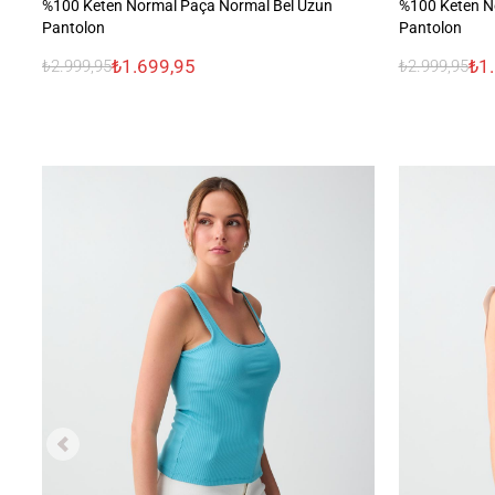
%100 Keten Normal Paça Normal Bel Uzun
%100 Keten N
Pantolon
Pantolon
₺1.699,95
₺1
₺2.999,95
₺2.999,95