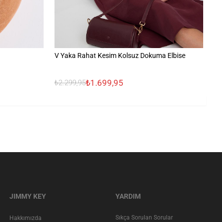
V Yaka Rahat Kesim Kolsuz Dokuma Elbise
Yu
₺1.699,95
₺2.299,95
₺3
JIMMY KEY
YARDIM
Sıkça Sorulan Sorular
Hakkımızda