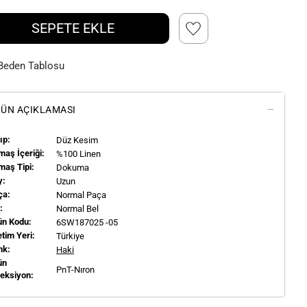
SEPETE EKLE
Beden Tablosu
ÜN AÇIKLAMASI
ıp:
Düz Kesim
aş İçeriği:
%100 Linen
maş Tipi:
Dokuma
y:
Uzun
ça:
Normal Paça
l:
Normal Bel
ün Kodu:
6SW187025 -05
tim Yeri:
Türkiye
nk:
Haki
ün
PnT-Nıron
leksiyon: