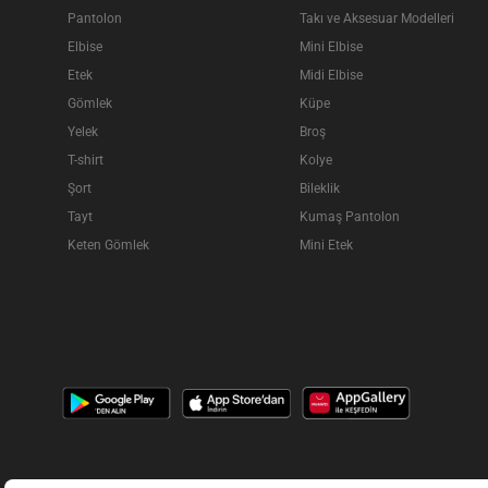
Pantolon
Takı ve Aksesuar Modelleri
Elbise
Mini Elbise
Etek
Midi Elbise
Gömlek
Küpe
Yelek
Broş
T-shirt
Kolye
Şort
Bileklik
Tayt
Kumaş Pantolon
Keten Gömlek
Mini Etek