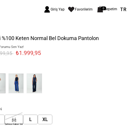
TR
0
Sepetim
Giriş Yap
Favorilerim
i %100 Keten Normal Bel Dokuma Pantolon
Yorumu Sen Yaz!
₺1.999,95
299,95
N
M
L
XL
Gelince Haber Ver