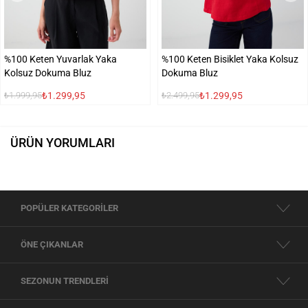
%100 Keten Yuvarlak Yaka
%100 Keten Bisiklet Yaka Kolsuz
Kolsuz Dokuma Bluz
Dokuma Bluz
₺1.299,95
₺1.299,95
₺1.999,95
₺2.499,95
ÜRÜN YORUMLARI
POPÜLER KATEGORİLER
ÖNE ÇIKANLAR
SEZONUN TRENDLERİ