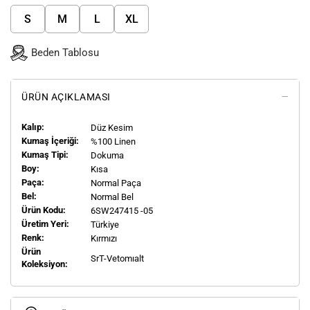
S
M
L
XL
Beden Tablosu
ÜRÜN AÇIKLAMASI
Kalıp:
Düz Kesim
Kumaş İçeriği:
%100 Linen
Kumaş Tipi:
Dokuma
Boy:
Kısa
Paça:
Normal Paça
Bel:
Normal Bel
Ürün Kodu:
6SW247415 -05
Üretim Yeri:
Türkiye
Renk:
Kırmızı
Ürün
SrT-Vetomıalt
Koleksiyon: