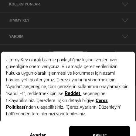
KOLEKSİYONLAR
JIMMY KEY
YARDIM
Kırmızı %100 Keten Normal Paça Kısa Şort
© 2026 - JIMMY KEY |
Bilgi Toplumu Hizmetleri