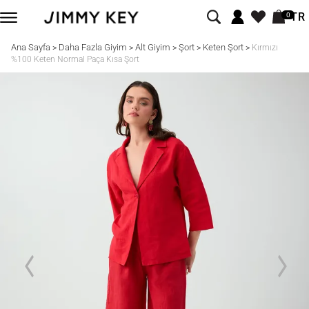
TR
0
Ana Sayfa
Daha Fazla Giyim
Alt Giyim
Şort
Keten Şort
>
>
>
>
>
Kırmızı
%100 Keten Normal Paça Kısa Şort