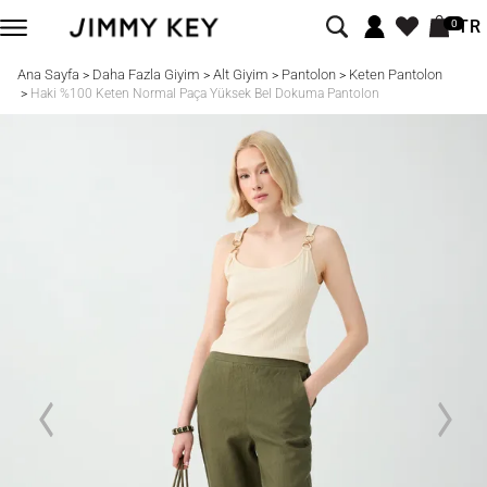
TR
0
Ana Sayfa
Daha Fazla Giyim
Alt Giyim
Pantolon
Keten Pantolon
>
>
>
>
>
Haki %100 Keten Normal Paça Yüksek Bel Dokuma Pantolon