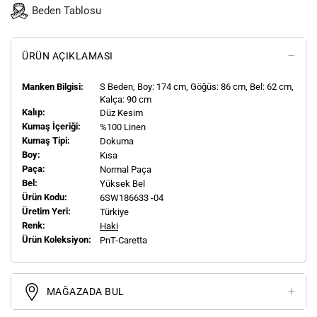
Beden Tablosu
ÜRÜN AÇIKLAMASI
Manken Bilgisi:
S
Beden, Boy:
174
cm, Göğüs: 86 cm, Bel: 62 cm,
Kalça: 90 cm
Kalıp:
Düz Kesim
Kumaş İçeriği:
%100 Linen
Kumaş Tipi:
Dokuma
Boy:
Kısa
Paça:
Normal Paça
Bel:
Yüksek Bel
Ürün Kodu:
6SW186633 -04
Üretim Yeri:
Türkiye
Renk:
Haki
Ürün Koleksiyon:
PnT-Caretta
MAĞAZADA BUL