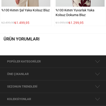
%100 Keten Şal Yaka Kolsuz Bluz
%100 Keten Yuvarlak Yaka
Kolsuz Dokuma Bluz
₺1.499,95
₺1.299,95
₺2.499,95
₺1.999,95
ÜRÜN YORUMLARI
POPÜLER KATEGORİLER
ÖNE ÇIKANLAR
SEZONUN TRENDLERİ
KOLEKSİYONLAR