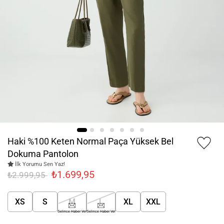
Haki %100 Keten Normal Paça Yüksek Bel
Dokuma Pantolon
İlk Yorumu Sen Yaz!
₺1.699,95
₺2.999,95
XS
S
M
L
XL
XXL
Gelince Haber Ver
Gelince Haber Ver