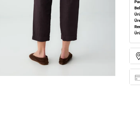
Pa
Be
Ür
Üre
Re
Ür