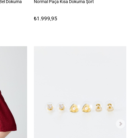
 Bel Dokuma
Normal Paça Kısa Dokuma Şort
Ke
Pa
₺1.999,95
₺