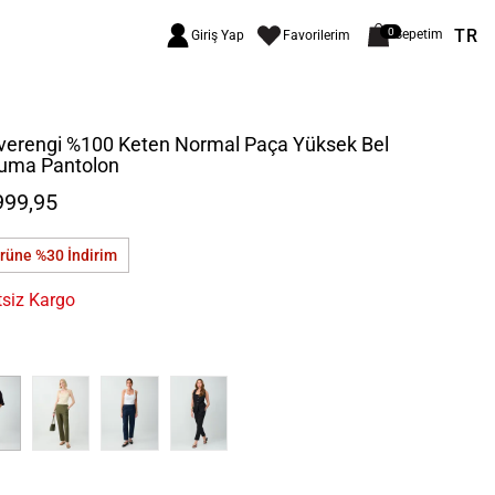
TR
0
Sepetim
Giriş Yap
Favorilerim
verengi %100 Keten Normal Paça Yüksek Bel
uma Pantolon
999,95
ürüne %30
İndirim
tsiz Kargo