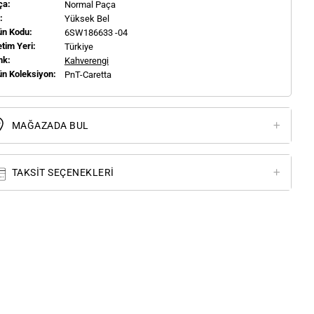
ça:
Normal Paça
l:
Yüksek Bel
ün Kodu:
6SW186633 -04
tim Yeri:
Türkiye
nk:
Kahverengi
ün Koleksiyon:
PnT-Caretta
MAĞAZADA BUL
TAKSIT SEÇENEKLERI