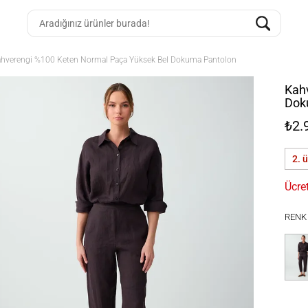
hverengi %100 Keten Normal Paça Yüksek Bel Dokuma Pantolon
Kah
Dok
₺2.
2. 
Ücre
RENK