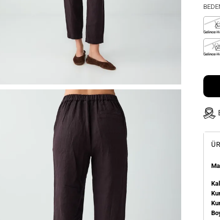
BEDE
X
Gelince H
X
Gelince H
ÜR
Man
Kal
Kum
Ku
Bo