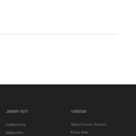
JIMMY KEY
YARDIM
Sıkça Sorulan Sorular
Hakkımızda
Kolay İade
Mağazalar