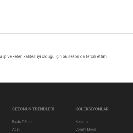
p ve keten kalitesi iyi olduğu için bu sezon da tercih ettim.
SEZONUN TRENDLERİ
KOLEKSİYONLAR
Basic T-Shirt
Ketenler
Atlet
Comfy Mood