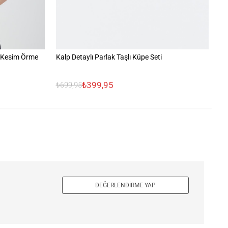
t Kesim Örme
Kalp Detaylı Parlak Taşlı Küpe Seti
İk
₺399,95
₺
₺699,95
DEĞERLENDIRME YAP