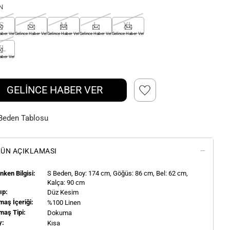
N
S
S
M
L
XL
aber Ver
Gelince Haber Ver
Gelince Haber Ver
Gelince Haber Ver
Gelince Haber Ver
XL
aber Ver
GELİNCE HABER VER
Beden Tablosu
ÜN AÇIKLAMASI
ken Bilgisi:
S
Beden, Boy:
174
cm, Göğüs: 86 cm, Bel: 62 cm,
Kalça: 90 cm
ıp:
Düz Kesim
aş İçeriği:
%100 Linen
maş Tipi:
Dokuma
y:
Kısa