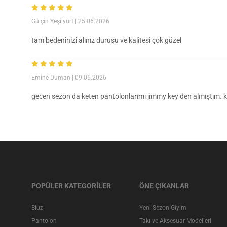
Gülçin Yeşilyurt
| 25.06.2026
tam bedeninizi alınız duruşu ve kalitesi çok güzel
Emine Duman
| 09.06.2026
gecen sezon da keten pantolonlarımı jimmy key den almıştım. kalı
POPÜLER KATEGORİLER
ÖNE ÇIKANLAR
Bluz
Yeni Sezon Giyim
Pantolon
Takı ve Aksesuar Modelleri