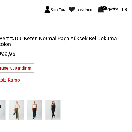
TR
0
Sepetim
Giriş Yap
Favorilerim
ivert %100 Keten Normal Paça Yüksek Bel Dokuma
tolon
999,95
ürüne %30
İndirim
tsiz Kargo