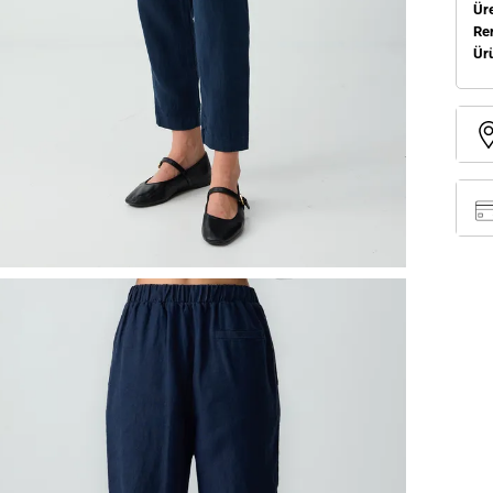
Üre
Re
Ür