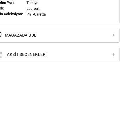
tim Yeri:
Türkiye
nk:
Lacivert
ün Koleksiyon:
PnT-Caretta
MAĞAZADA BUL
TAKSIT SEÇENEKLERI