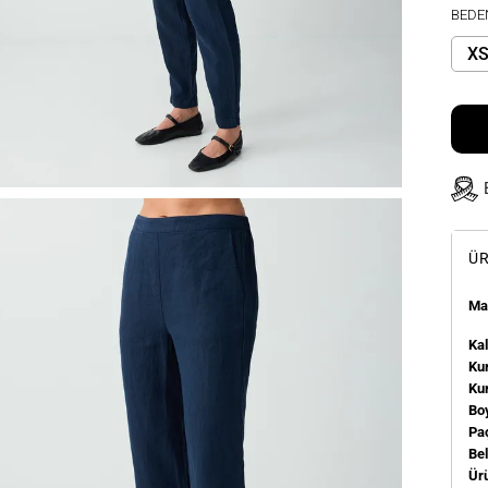
BEDE
X
ÜR
Man
Kal
Kum
Ku
Bo
Pa
Be
Ür