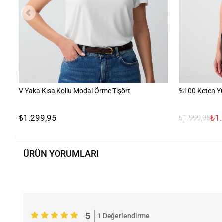
V Yaka Kısa Kollu Modal Örme Tişört
%100 Keten Y
₺1.299,95
₺1
₺1.999,95
ÜRÜN YORUMLARI
5
1 Değerlendirme