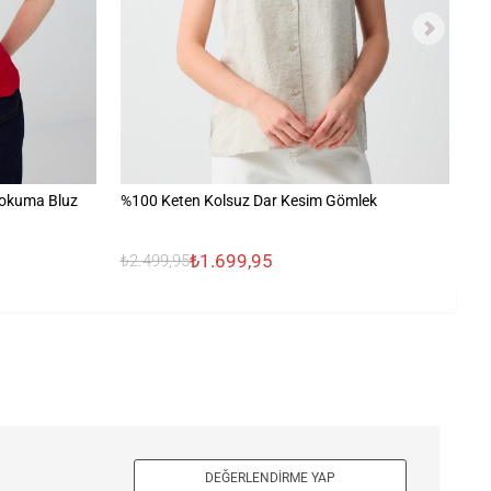
Dokuma Bluz
%100 Keten Kolsuz Dar Kesim Gömlek
Dü
₺1.699,95
₺2.499,95
₺1
DEĞERLENDIRME YAP