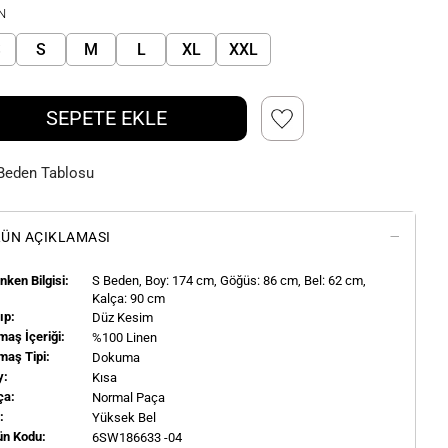
N
S
S
M
L
XL
XXL
SEPETE EKLE
Beden Tablosu
ÜN AÇIKLAMASI
ken Bilgisi:
S
Beden, Boy:
174
cm, Göğüs: 86 cm, Bel: 62 cm,
Kalça: 90 cm
ıp:
Düz Kesim
aş İçeriği:
%100 Linen
maş Tipi:
Dokuma
y:
Kısa
ça:
Normal Paça
l:
Yüksek Bel
ün Kodu:
6SW186633 -04