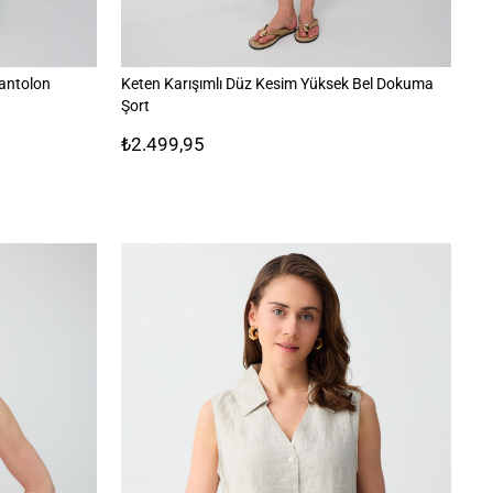
antolon
Keten Karışımlı Düz Kesim Yüksek Bel Dokuma
%1
Şort
₺2.499,95
₺3