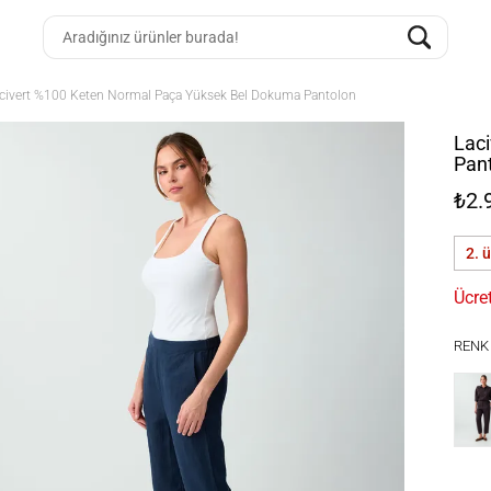
civert %100 Keten Normal Paça Yüksek Bel Dokuma Pantolon
Lac
Pan
₺2.
2. 
Ücre
RENK