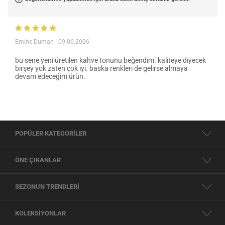
Emine Duman
| 09.06.2026
bu sene yeni üretilen kahve tonunu beğendim. kaliteye diyecek
birşey yok zaten çok iyi. baska renkleri de gelirse almaya
devam edeceğim ürün.
POPÜLER KATEGORİLER
ÖNE ÇIKANLAR
SEZONUN TRENDLERİ
KOLEKSİYONLAR