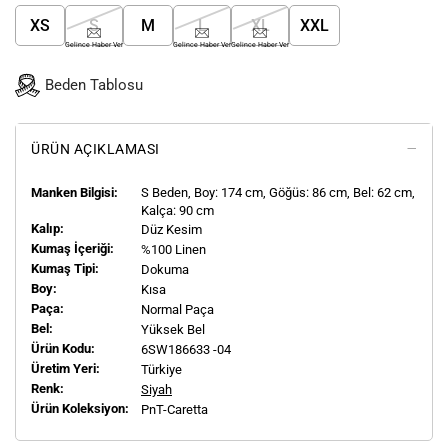
XS
S
M
L
XL
XXL
Gelince Haber Ver
Gelince Haber Ver
Gelince Haber Ver
Beden Tablosu
ÜRÜN AÇIKLAMASI
Manken Bilgisi:
S
Beden, Boy:
174
cm, Göğüs: 86 cm, Bel: 62 cm,
Kalça: 90 cm
Kalıp:
Düz Kesim
Kumaş İçeriği:
%100 Linen
Kumaş Tipi:
Dokuma
Boy:
Kısa
Paça:
Normal Paça
Bel:
Yüksek Bel
Ürün Kodu:
6SW186633 -04
Üretim Yeri:
Türkiye
Renk:
Siyah
Ürün Koleksiyon:
PnT-Caretta