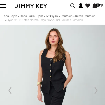
TR
0
Ana Sayfa
Daha Fazla Giyim
Alt Giyim
Pantolon
Keten Pantolon
>
>
>
>
>
Siyah %100 Keten Normal Paça Yüksek Bel Dokuma Pantolon