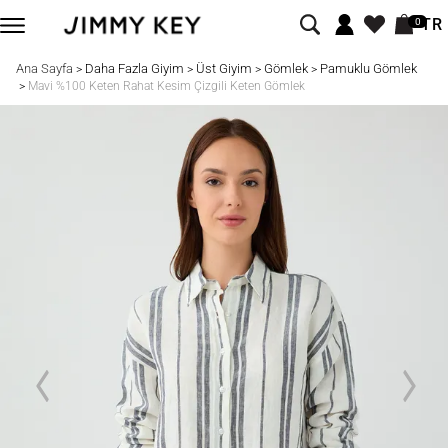
TR
0
Ana Sayfa
Daha Fazla Giyim
Üst Giyim
Gömlek
Pamuklu Gömlek
>
>
>
>
>
Mavi %100 Keten Rahat Kesim Çizgili Keten Gömlek