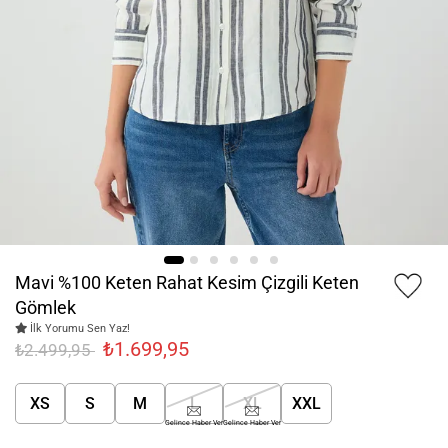
Mavi %100 Keten Rahat Kesim Çizgili Keten
Gömlek
İlk Yorumu Sen Yaz!
₺1.699,95
₺2.499,95
XS
S
M
L
XL
XXL
Gelince Haber Ver
Gelince Haber Ver