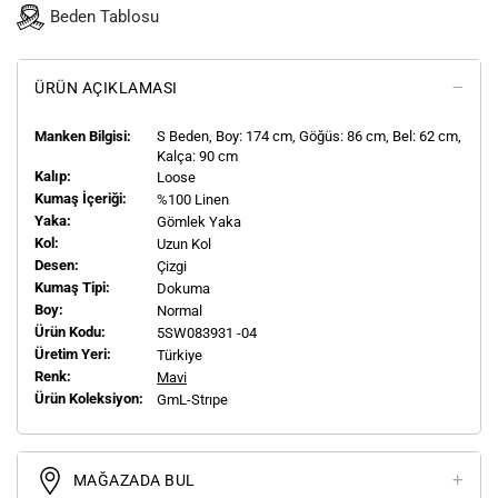
Beden Tablosu
ÜRÜN AÇIKLAMASI
Manken Bilgisi:
S
Beden, Boy:
174
cm, Göğüs: 86 cm, Bel: 62 cm,
Kalça: 90 cm
Kalıp:
Loose
Kumaş İçeriği:
%100 Linen
Yaka:
Gömlek Yaka
Kol:
Uzun Kol
Desen:
Çizgi
Kumaş Tipi:
Dokuma
Boy:
Normal
Ürün Kodu:
5SW083931 -04
Üretim Yeri:
Türkiye
Renk:
Mavi
Ürün Koleksiyon:
GmL-Strıpe
MAĞAZADA BUL