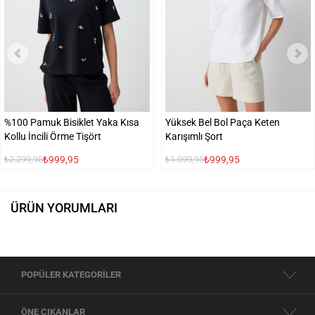
%100 Pamuk Bisiklet Yaka Kısa
Yüksek Bel Bol Paça Keten
Kollu İncili Örme Tişört
Karışımlı Şort
₺999,95
₺999,95
₺2.299,95
₺1.999,95
ÜRÜN YORUMLARI
POPÜLER KATEGORİLER
ÖNE ÇIKANLAR