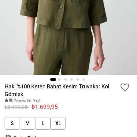
Haki %100 Keten Rahat Kesim Truvakar Kol
Gömlek
İlk Yorumu Sen Yaz!
₺1.699,95
₺2.499,95
S
M
L
XL