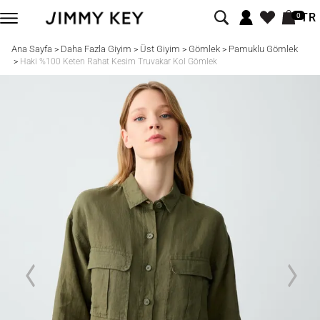
TR
0
Ana Sayfa
Daha Fazla Giyim
Üst Giyim
Gömlek
Pamuklu Gömlek
>
>
>
>
>
Haki %100 Keten Rahat Kesim Truvakar Kol Gömlek