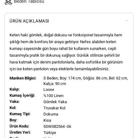
Beden Tablosu
ÜRÜN AÇIKLAMASI
Keten haki gömlek, doğal dokusu ve fonksiyonel tasarımıyla hem
şıklığı hem de konforu bir araya getiriyor. Nefes alabilen keten
kumaşı sayesinde gün boyu rahat bir kullanım sunarken, cepli
tasarımıyla pratik bir dokunuş sağlıyor. Günlük stilinize şehirli bir
hava katmak için denim pantolonlarla, daha sofistike bir görünüm
için ise keten pantolon veya eteklerle tamamlayabilirsiniz.
Manken Bilgisi:
S
Beden, Boy:
174
cm, Göğüs: 86 cm, Bel: 62 cm,
Kalça: 90 cm
Kalıp:
Loose
Kumaş İçeriği:
%100 Linen
Yaka:
Gömlek Yaka
Kol:
Truvakar Kol
Kumaş Tipi:
Dokuma
Boy:
Kısa
Ürün Kodu:
5SW082564 -06
Üretim Yeri:
Türkiye