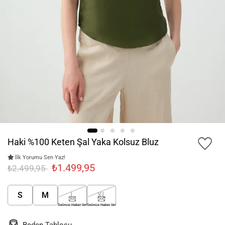
Haki %100 Keten Şal Yaka Kolsuz Bluz
İlk Yorumu Sen Yaz!
₺1.499,95
₺2.499,95
S
M
L
XL
Gelince Haber Ver
Gelince Haber Ver