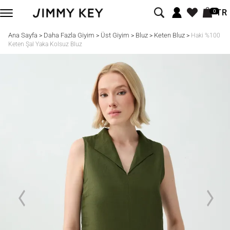
TR
0
Ana Sayfa
Daha Fazla Giyim
Üst Giyim
Bluz
Keten Bluz
>
>
>
>
>
Haki %100
Keten Şal Yaka Kolsuz Bluz