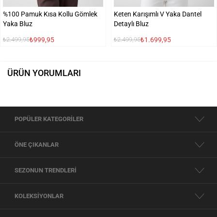
%100 Pamuk Kısa Kollu Gömlek
Keten Karışımlı V Yaka Dantel
Yaka Bluz
Detaylı Bluz
₺999,95
₺1.699,95
₺2.499,95
₺2.499,95
ÜRÜN YORUMLARI
POPÜLER KATEGORİLER
ÖNE ÇIKANLAR
SEZONUN TRENDLERİ
KOLEKSİYONLAR