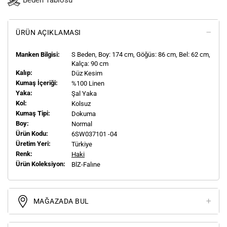
Beden Tablosu
ÜRÜN AÇIKLAMASI
Manken Bilgisi:
S
Beden, Boy:
174
cm, Göğüs: 86 cm, Bel: 62 cm,
Kalça: 90 cm
Kalıp:
Düz Kesim
Kumaş İçeriği:
%100 Linen
Yaka:
Şal Yaka
Kol:
Kolsuz
Kumaş Tipi:
Dokuma
Boy:
Normal
Ürün Kodu:
6SW037101 -04
Üretim Yeri:
Türkiye
Renk:
Haki
Ürün Koleksiyon:
BlZ-Falıne
MAĞAZADA BUL