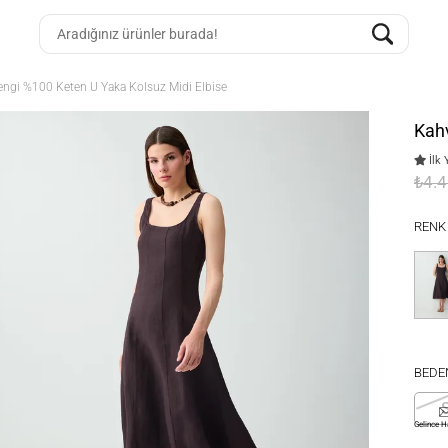
ngi %100 Keten U Yaka Kolsuz Midi Elbise
Kahv
İlk 
₺4.
RENK
BEDE
Gelince H