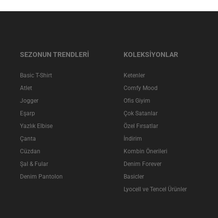
SEZONUN TRENDLERİ
KOLEKSİYONLAR
Basic T-Shirt
Ketenler
Atlet
Comfy Mood
Jogger
Ofis Giyim
Eşarp
Çok Satanlar
Yazlık Elbise
Özel Fırsatlar
Çanta
İndirim
Cüzdan
Kombin Önerileri
Şal & Fular
Denim Forever
Denim Pantolon
Basicler
Lyocell ve Tencel Ürünler