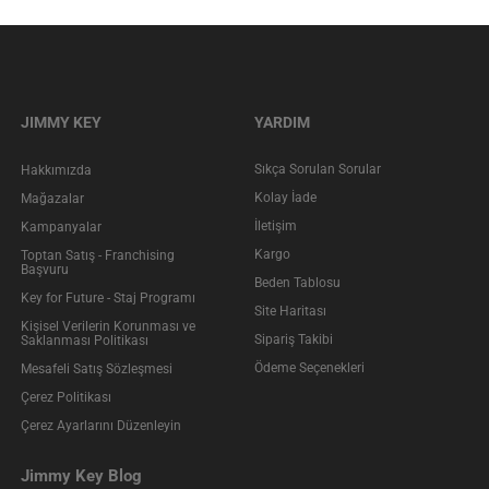
JIMMY KEY
YARDIM
Sıkça Sorulan Sorular
Hakkımızda
Kolay İade
Mağazalar
İletişim
Kampanyalar
Kargo
Toptan Satış - Franchising
Başvuru
Beden Tablosu
Key for Future - Staj Programı
Site Haritası
Kişisel Verilerin Korunması ve
Sipariş Takibi
Saklanması Politikası
Ödeme Seçenekleri
Mesafeli Satış Sözleşmesi
Çerez Politikası
Çerez Ayarlarını Düzenleyin
Jimmy Key Blog