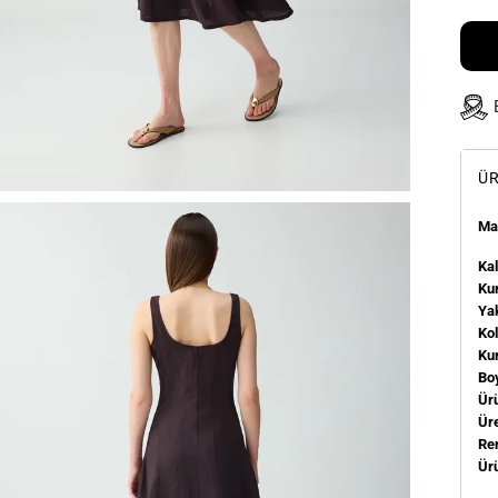
ÜR
Man
Kal
Kum
Ya
Ko
Ku
Bo
Ür
Üre
Re
Ür