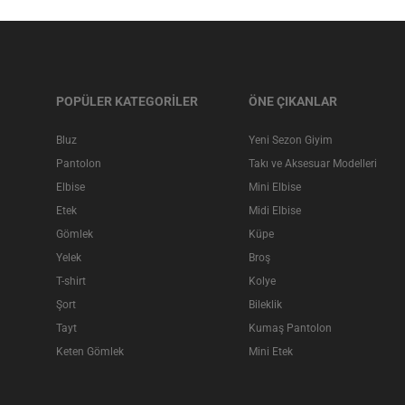
POPÜLER KATEGORİLER
ÖNE ÇIKANLAR
Bluz
Yeni Sezon Giyim
Pantolon
Takı ve Aksesuar Modelleri
Elbise
Mini Elbise
Etek
Midi Elbise
Gömlek
Küpe
Yelek
Broş
T-shirt
Kolye
Şort
Bileklik
Tayt
Kumaş Pantolon
Keten Gömlek
Mini Etek