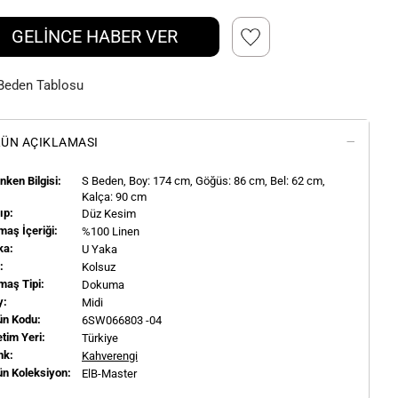
GELİNCE HABER VER
Beden Tablosu
ÜN AÇIKLAMASI
ken Bilgisi:
S
Beden, Boy:
174
cm, Göğüs: 86 cm, Bel: 62 cm,
Kalça: 90 cm
ıp:
Düz Kesim
aş İçeriği:
%100 Linen
ka:
U Yaka
l:
Kolsuz
maş Tipi:
Dokuma
y:
Midi
ün Kodu:
6SW066803 -04
tim Yeri:
Türkiye
nk:
Kahverengi
ün Koleksiyon:
ElB-Master