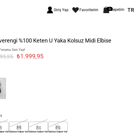
TR
0
Sepetim
Giriş Yap
Favorilerim
erengi %100 Keten U Yaka Kolsuz Midi Elbise
Yorumu Sen Yaz!
₺1.999,95
499,95
N
S
M
L
XL
aber Ver
Gelince Haber Ver
Gelince Haber Ver
Gelince Haber Ver