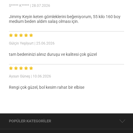
S***** K*****
| 28.07.2026
Jimmy Keyin keten gömleklerini beğeniyorum, 55 kilo 160 boy
medium beden aldım salaş olması için.
Gülçin Yeşilyurt
| 25.06.2026
tam bedeninizi alınız duruşu ve kalitesi çok güzel
Aysun Güneş
| 10.06.2026
Rengi çok güzel, bol kesim rahat bir elbise
POPÜLER KATEGORİLER