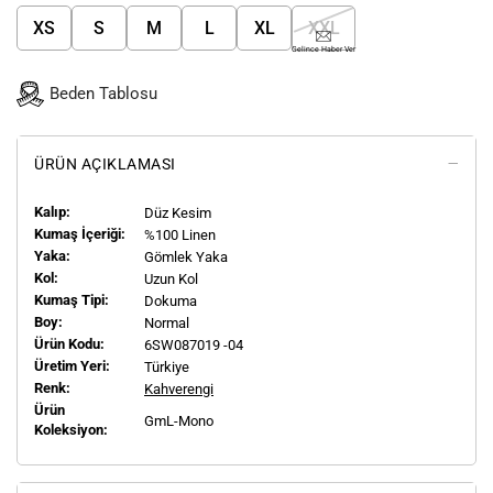
XS
S
M
L
XL
XXL
Gelince Haber Ver
Beden Tablosu
ÜRÜN AÇIKLAMASI
Kalıp:
Düz Kesim
Kumaş İçeriği:
%100 Linen
Yaka:
Gömlek Yaka
Kol:
Uzun Kol
Kumaş Tipi:
Dokuma
Boy:
Normal
Ürün Kodu:
6SW087019 -04
Üretim Yeri:
Türkiye
Renk:
Kahverengi
Ürün
GmL-Mono
Koleksiyon: