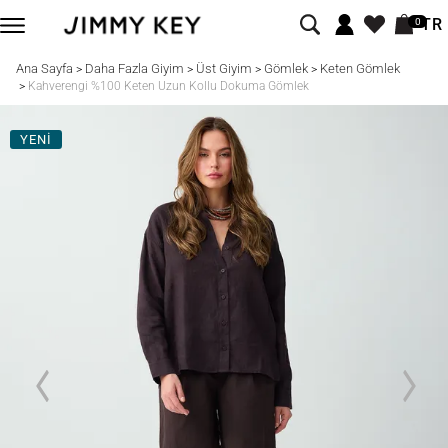
TR
0
Ana Sayfa
Daha Fazla Giyim
Üst Giyim
Gömlek
Keten Gömlek
>
>
>
>
>
Kahverengi %100 Keten Uzun Kollu Dokuma Gömlek
YENİ