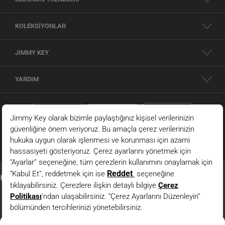
KOLEKSİYONLAR
JIMMY KEY
YARDIM