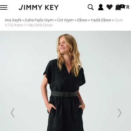
TR
0
Ana Sayfa
Daha Fazla Giyim
Üst Giyim
Elbise
Yazlık Elbise
>
>
>
>
>
Siyah
%100 Keten V Yaka Midi Elbise