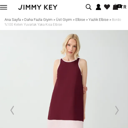
TR
0
Ana Sayfa
Daha Fazla Giyim
Üst Giyim
Elbise
Yazlık Elbise
>
>
>
>
>
Bordo
%100 Keten Yuvarlak Yaka Kısa Elbise