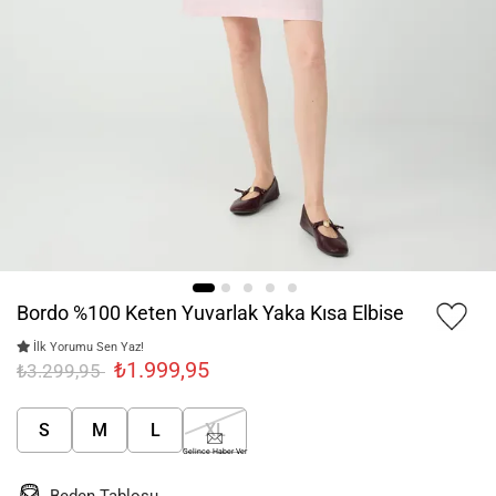
Bordo %100 Keten Yuvarlak Yaka Kısa Elbise
İlk Yorumu Sen Yaz!
₺1.999,95
₺3.299,95
S
M
L
XL
Gelince Haber Ver