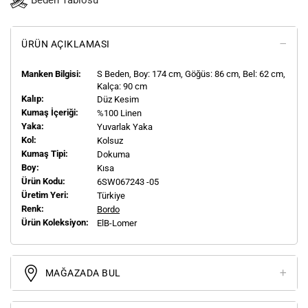
Beden Tablosu
ÜRÜN AÇIKLAMASI
Manken Bilgisi:
S
Beden, Boy:
174
cm, Göğüs: 86 cm, Bel: 62 cm,
Kalça: 90 cm
Kalıp:
Düz Kesim
Kumaş İçeriği:
%100 Linen
Yaka:
Yuvarlak Yaka
Kol:
Kolsuz
Kumaş Tipi:
Dokuma
Boy:
Kısa
Ürün Kodu:
6SW067243 -05
Üretim Yeri:
Türkiye
Renk:
Bordo
Ürün Koleksiyon:
ElB-Lomer
MAĞAZADA BUL