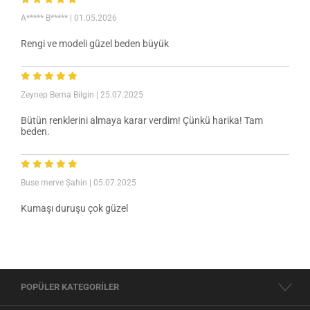
A***** B*****
| 01.05.2026
Rengi ve modeli güzel beden büyük
Zeynep Berna Bilgin
| 25.07.2025
Bütün renklerini almaya karar verdim! Çünkü harika! Tam
beden.
Buse merve Şahin
| 05.07.2025
Kumaşı duruşu çok güzel
POPÜLER KATEGORİLER