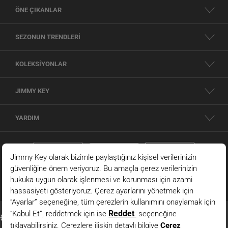
ÖNE ÇIKANLAR
SEZONUN TRENDLERİ
KOLEKSİYONLAR
JIMMY KEY
YARDIM