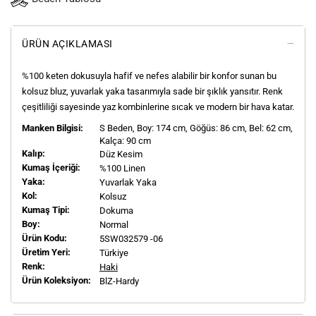
ÜRÜN AÇIKLAMASI
%100 keten dokusuyla hafif ve nefes alabilir bir konfor sunan bu
kolsuz bluz, yuvarlak yaka tasarımıyla sade bir şıklık yansıtır. Renk
çeşitliliği sayesinde yaz kombinlerine sıcak ve modern bir hava katar.
Manken Bilgisi:
S
Beden, Boy:
174
cm, Göğüs: 86 cm, Bel: 62 cm,
Kalça: 90 cm
Kalıp:
Düz Kesim
Kumaş İçeriği:
%100 Linen
Yaka:
Yuvarlak Yaka
Kol:
Kolsuz
Kumaş Tipi:
Dokuma
Boy:
Normal
Ürün Kodu:
5SW032579 -06
Üretim Yeri:
Türkiye
Renk:
Haki
Ürün Koleksiyon:
BlZ-Hardy