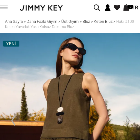
TR
0
Ana Sayfa
Daha Fazla Giyim
Üst Giyim
Bluz
Keten Bluz
>
>
>
>
>
Haki %100
Keten Yuvarlak Yaka Kolsuz Dokuma Bluz
YENİ