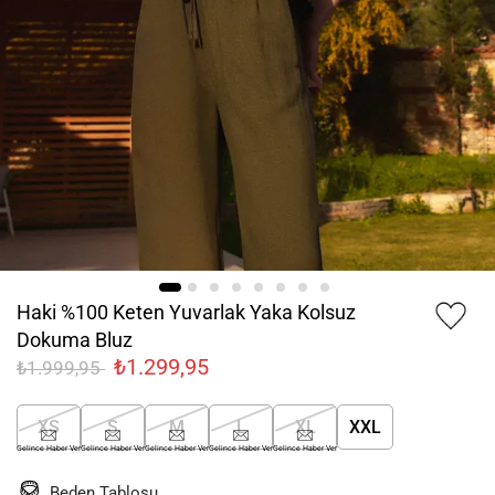
Haki %100 Keten Yuvarlak Yaka Kolsuz
Dokuma Bluz
₺1.299,95
₺1.999,95
XS
S
M
L
XL
XXL
Gelince Haber Ver
Gelince Haber Ver
Gelince Haber Ver
Gelince Haber Ver
Gelince Haber Ver
Beden Tablosu