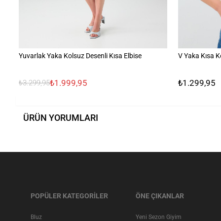
Yuvarlak Yaka Kolsuz Desenli Kısa Elbise
V Yaka Kısa K
₺1.999,95
₺1.299,95
₺3.299,95
ÜRÜN YORUMLARI
POPÜLER KATEGORİLER
ÖNE ÇIKANLAR
Bluz
Yeni Sezon Giyim