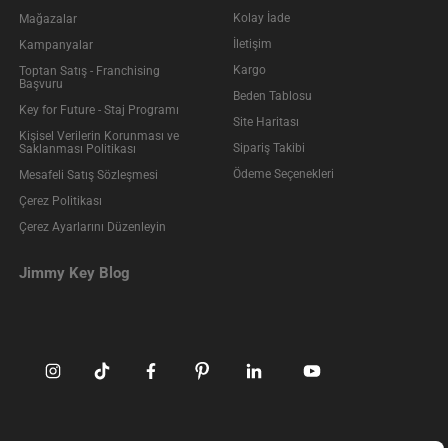
Kolay İade
Mağazalar
İletişim
Kampanyalar
Kargo
Toptan Satış - Franchising
Başvuru
Beden Tablosu
Key for Future - Staj Programı
Site Haritası
Kişisel Verilerin Korunması ve
Sipariş Takibi
Saklanması Politikası
Ödeme Seçenekleri
Mesafeli Satış Sözleşmesi
Çerez Politikası
Çerez Ayarlarını Düzenleyin
Jimmy Key Blog