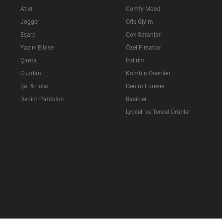
Atlet
Comfy Mood
Jogger
Ofis Giyim
Eşarp
Çok Satanlar
Yazlık Elbise
Özel Fırsatlar
Çanta
İndirim
Cüzdan
Kombin Önerileri
Şal & Fular
Denim Forever
Denim Pantolon
Basicler
Lyocell ve Tencel Ürünler