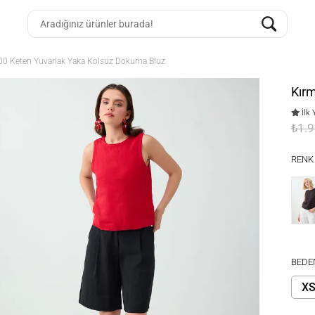
00 Keten Yuvarlak Yaka Kolsuz Dokuma Bluz
Kır
İlk 
₺1.
RENK
BEDE
X