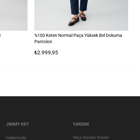
t
%100 Keten Normal Paça Yüksek Bel Dokuma
%1
Pantolon
₺2.999,95
₺2
JIMMY KEY
YARDIM
Sıkça Sorulan Sorular
Hakkımızda