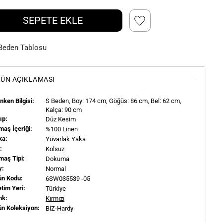
SEPETE EKLE
Beden Tablosu
ÜN AÇIKLAMASI
ken Bilgisi:
S
Beden, Boy:
174
cm, Göğüs: 86 cm, Bel: 62 cm,
Kalça: 90 cm
ıp:
Düz Kesim
aş İçeriği:
%100 Linen
ka:
Yuvarlak Yaka
l:
Kolsuz
maş Tipi:
Dokuma
y:
Normal
ün Kodu:
6SW035539 -05
tim Yeri:
Türkiye
nk:
Kırmızı
ün Koleksiyon:
BlZ-Hardy