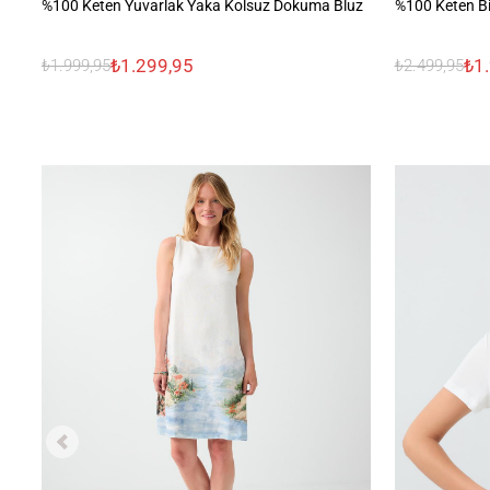
%100 Keten Yuvarlak Yaka Kolsuz Dokuma Bluz
%100 Keten Bi
₺1.299,95
₺1
₺1.999,95
₺2.499,95