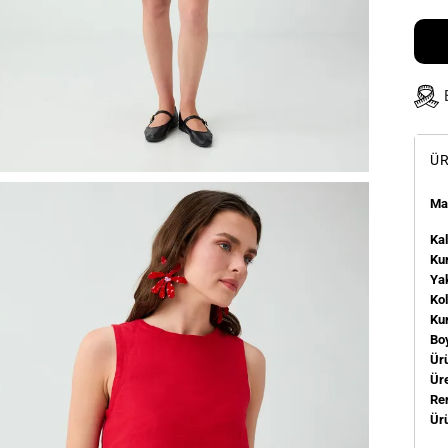
ÜR
Man
Kal
Kum
Ya
Ko
Ku
Bo
Ür
Üre
Re
Ür