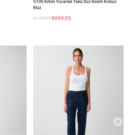
%100 Keten Yuvarlak Yaka Düz Kesim Kolsuz
V 
Bluz
₺999,95
₺
₺1.999,95