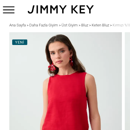
Ana Sayfa
Daha Fazla Giyim
Üst Giyim
Bluz
Keten Bluz
>
>
>
>
>
Kırmızı %1
YENİ