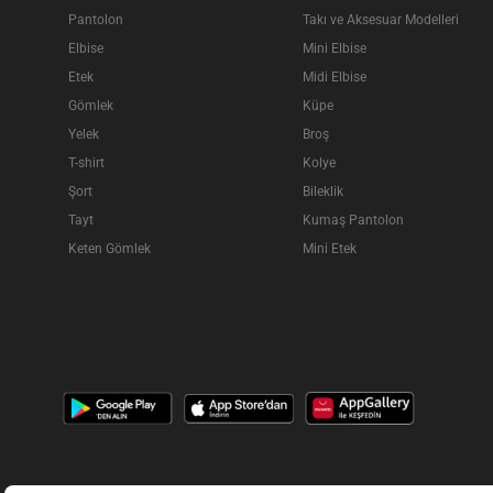
Pantolon
Takı ve Aksesuar Modelleri
Elbise
Mini Elbise
Etek
Midi Elbise
Gömlek
Küpe
Yelek
Broş
T-shirt
Kolye
Şort
Bileklik
Tayt
Kumaş Pantolon
Keten Gömlek
Mini Etek