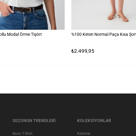
ollu Modal Örme Tişört
%100 Keten Normal Paça Kısa Şor
₺2.499,95
SEZONUN TRENDLERİ
KOLEKSİYONLAR
Basic T-Shirt
Ketenler