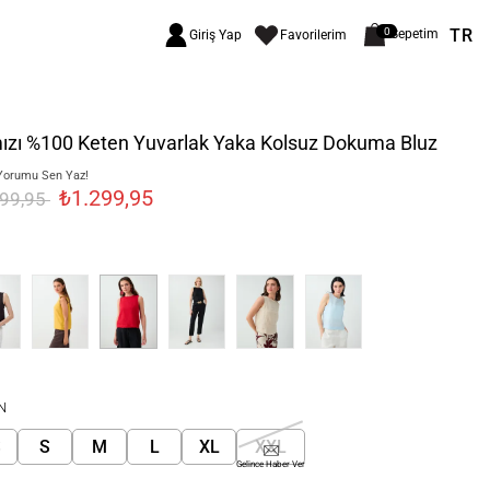
TR
0
Sepetim
Giriş Yap
Favorilerim
mızı %100 Keten Yuvarlak Yaka Kolsuz Dokuma Bluz
Yorumu Sen Yaz!
₺1.299,95
999,95
N
S
S
M
L
XL
XXL
Gelince Haber Ver