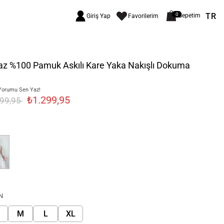
TR
0
Sepetim
Giriş Yap
Favorilerim
az %100 Pamuk Askılı Kare Yaka Nakışlı Dokuma
Yorumu Sen Yaz!
₺1.299,95
499,95
N
M
L
XL