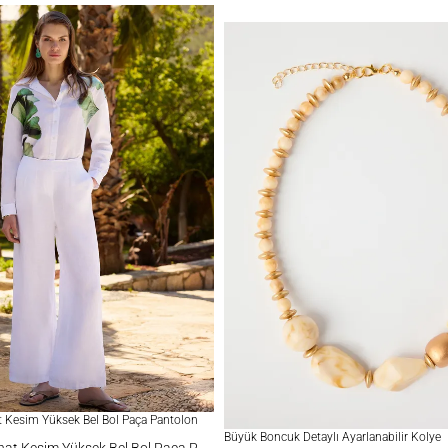
 Kesim Yüksek Bel Bol Paça Pantolon
Büyük Boncuk Detaylı Ayarlanabilir Kolye
%100 Keten Rahat Kesim Yüksek Bel Bol Paça Pantolon