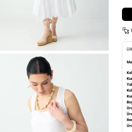
ÜR
Man
Kal
Kum
Ya
Ko
Ku
Bo
Ür
Üre
Re
Ür