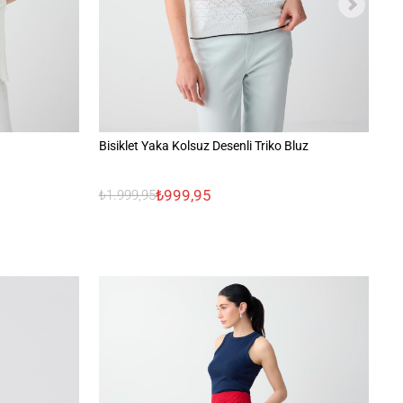
Bisiklet Yaka Kolsuz Desenli Triko Bluz
Ka
₺999,95
₺1.999,95
₺1