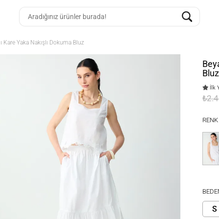
 Kare Yaka Nakışlı Dokuma Bluz
Bey
Bluz
İlk 
₺2.
RENK
BEDE
S