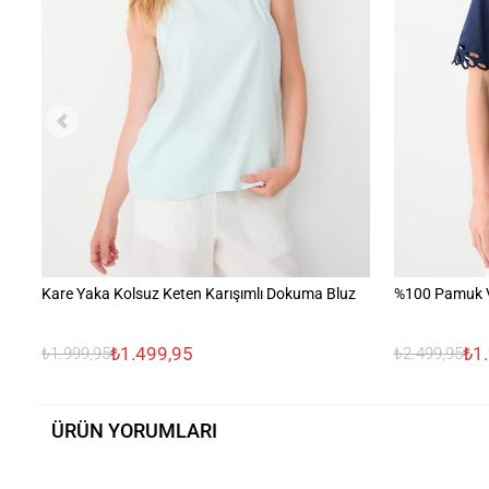
Kare Yaka Kolsuz Keten Karışımlı Dokuma Bluz
%100 Pamuk V 
₺1.499,95
₺1
₺1.999,95
₺2.499,95
ÜRÜN YORUMLARI