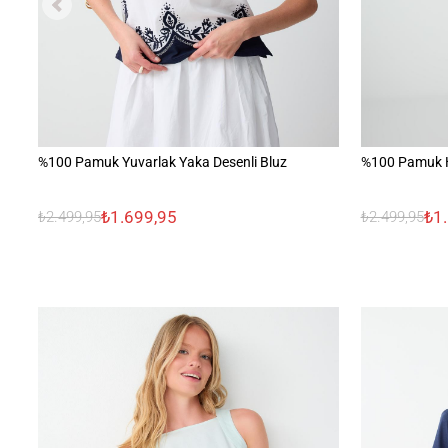
%100 Pamuk Yuvarlak Yaka Desenli Bluz
%100 Pamuk Ha
₺1.699,95
₺1
₺2.499,95
₺2.499,95