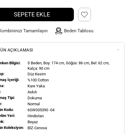
SEPETE EKLE
Kombininizi Tamamlayın
Beden Tablosu
ÜN AÇIKLAMASI
ken Bilgisi:
S
Beden, Boy:
174
cm, Göğüs: 86 cm, Bel: 62 cm,
Kalça: 90 cm
ıp:
Düz Kesim
aş İçeriği:
%100 Cotton
ka:
Kare Yaka
l:
Askılı
maş Tipi:
Dokuma
y:
Normal
ün Kodu:
6SW035390 -04
tim Yeri:
Hindistan
nk:
Beyaz
ün Koleksiyon:
BlZ-Cenova