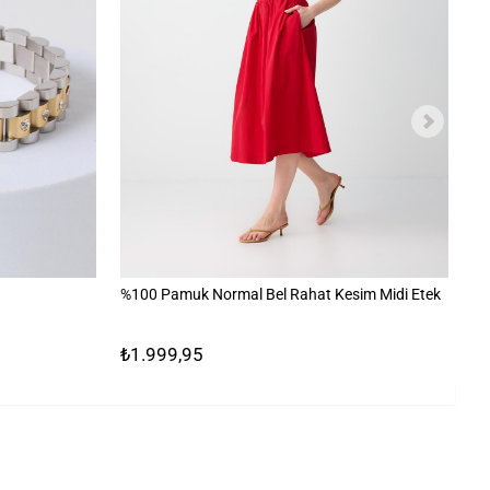
%100 Pamuk Normal Bel Rahat Kesim Midi Etek
V 
₺1.999,95
₺