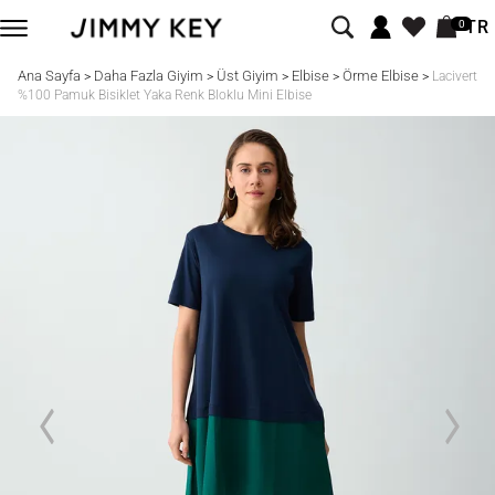
TR
0
Ana Sayfa
Daha Fazla Giyim
Üst Giyim
Elbise
Örme Elbise
>
>
>
>
>
Lacivert
%100 Pamuk Bisiklet Yaka Renk Bloklu Mini Elbise