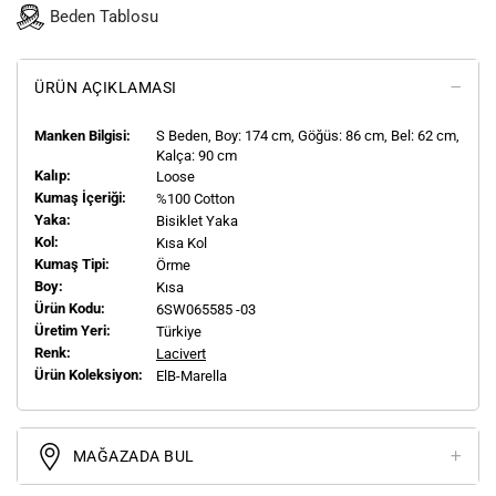
Beden Tablosu
ÜRÜN AÇIKLAMASI
Manken Bilgisi:
S
Beden, Boy:
174
cm, Göğüs: 86 cm, Bel: 62 cm,
Kalça: 90 cm
Kalıp:
Loose
Kumaş İçeriği:
%100 Cotton
Yaka:
Bisiklet Yaka
Kol:
Kısa Kol
Kumaş Tipi:
Örme
Boy:
Kısa
Ürün Kodu:
6SW065585 -03
Üretim Yeri:
Türkiye
Renk:
Lacivert
Ürün Koleksiyon:
ElB-Marella
MAĞAZADA BUL