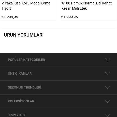
V Yaka Kısa Kollu Modal Örme
%100 Pamuk Normal Bel Rahat
Tişört
Kesim Midi Etek
₺1.299,95
₺1.999,95
ÜRÜN YORUMLARI
POPÜLER KATEGORİLER
ÖNE ÇIKANLAR
SEZONUN TRENDLERİ
KOLEKSİYONLAR
JIMMY KEY