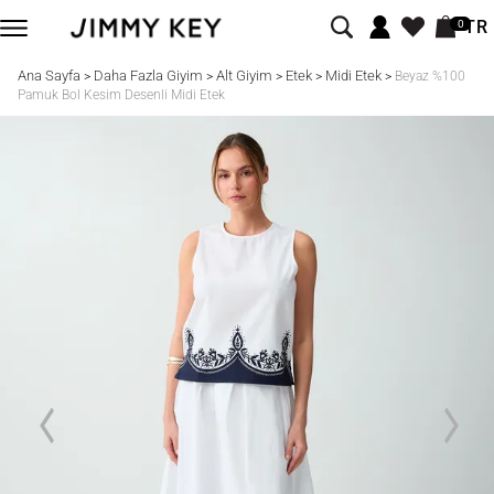
TR
0
Ana Sayfa
Daha Fazla Giyim
Alt Giyim
Etek
Midi Etek
>
>
>
>
>
Beyaz %100
Pamuk Bol Kesim Desenli Midi Etek