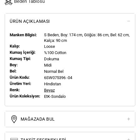
Beden Tablosu
ÜRÜN AÇIKLAMASI
Manken Bilgisi:
S
Beden, Boy:
174
cm, Göğüs: 86 cm, Bel: 62 cm,
Kalça: 90 cm
Kalıp:
Loose
Kumaş İçeriği:
%100 Cotton
Kumaş Tipi:
Dokuma
Boy:
Midi
Bel:
Normal Bel
Ürün Kodu:
6SW075396 -04
Üretim Yeri:
Hindistan
Renk:
Beyaz
Ürün Koleksiyon:
EtK-Sondalo
MAĞAZADA BUL