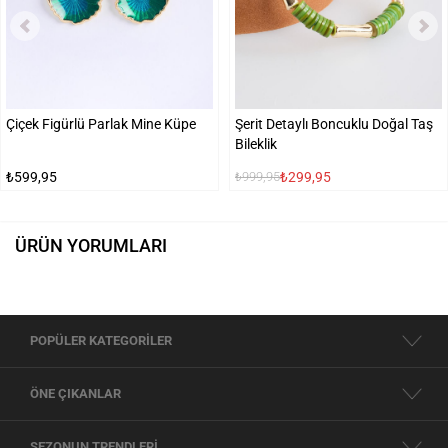
Çiçek Figürlü Parlak Mine Küpe
Şerit Detaylı Boncuklu Doğal Taş
Bileklik
₺599,95
₺299,95
₺999,95
ÜRÜN YORUMLARI
POPÜLER KATEGORİLER
ÖNE ÇIKANLAR
SEZONUN TRENDLERİ