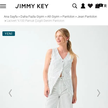
TR
0
Ana Sayfa
Daha Fazla Giyim
Alt Giyim
Pantolon
Jean Pantolon
>
>
>
>
>
Lacivert %100 Pamuk Çizgili Denim Pantolon
YENİ