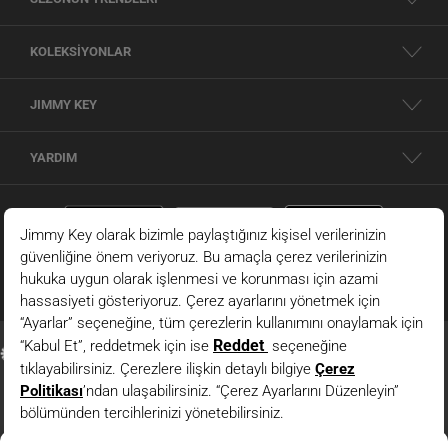
KOLEKSİYONLAR
JIMMY KEY
YARDIM