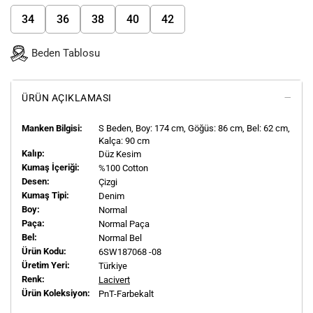
34
36
38
40
42
Beden Tablosu
ÜRÜN AÇIKLAMASI
Manken Bilgisi:
S
Beden, Boy:
174
cm, Göğüs: 86 cm, Bel: 62 cm,
Kalça: 90 cm
Kalıp:
Düz Kesim
Kumaş İçeriği:
%100 Cotton
Desen:
Çizgi
Kumaş Tipi:
Denim
Boy:
Normal
Paça:
Normal Paça
Bel:
Normal Bel
Ürün Kodu:
6SW187068 -08
Üretim Yeri:
Türkiye
Renk:
Lacivert
Ürün Koleksiyon:
PnT-Farbekalt