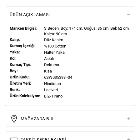
ÜRÜN AÇIKLAMASI
Manken Bilgisi:
S
Beden, Boy:
174
cm, Göğüs: 86 cm, Bel: 62 cm,
Kalça: 90 cm
Kalıp:
Düz Kesim
Kumaş İçeriği:
%100 Cotton
Yaka:
Halter Yaka
Kol:
Askılı
Kumaş Tipi:
Dokuma
Boy:
Kısa
Ürün Kodu:
6SW035393 -04
Üretim Yeri:
Hindistan
Renk:
Lacivert
Ürün Koleksiyon:
BlZ-Tırano
MAĞAZADA BUL
TAKSIT SEÇENEKLERI