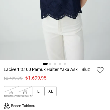
Lacivert %100 Pamuk Halter Yaka Askılı Bluz
₺1.699,95
₺2.499,95
S
M
L
XL
Gelince Haber Ver
Gelince Haber Ver
Beden Tablosu