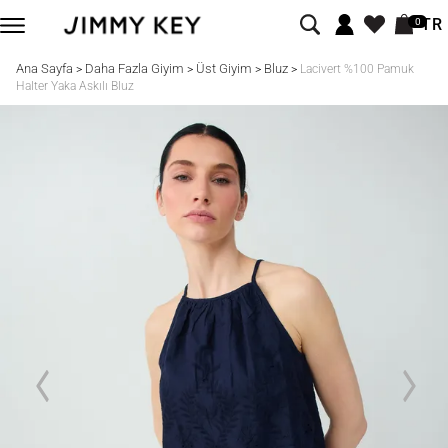
TR
0
Ana Sayfa
Daha Fazla Giyim
Üst Giyim
Bluz
>
>
>
>
Lacivert %100 Pamuk
Halter Yaka Askılı Bluz