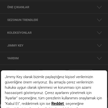
ÖNE ÇIKANLAR
SEZONUN TRENDLERİ
KOLEKSİYONLAR
JIMMY KEY
YARDIM