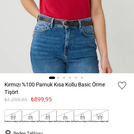
Kırmızı %100 Pamuk Kısa Kollu Basic Örme
Tişört
₺899,95
₺1.299,95
XS
S
M
L
XL
XXL
Gelince Haber Ver
Gelince Haber Ver
Gelince Haber Ver
Gelince Haber Ver
Gelince Haber Ver
Gelince Haber Ver
Beden Tablosu