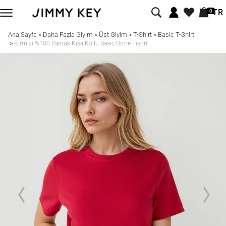
TR
0
Ana Sayfa
Daha Fazla Giyim
Üst Giyim
T-Shirt
Basic T-Shirt
>
>
>
>
>
Kırmızı %100 Pamuk Kısa Kollu Basic Örme Tişört