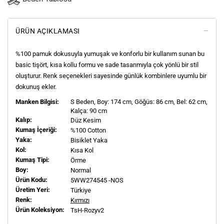
ÜRÜN AÇIKLAMASI
%100 pamuk dokusuyla yumuşak ve konforlu bir kullanım sunan bu
basic tişört, kısa kollu formu ve sade tasarımıyla çok yönlü bir stil
oluşturur. Renk seçenekleri sayesinde günlük kombinlere uyumlu bir
dokunuş ekler.
Manken Bilgisi:
S
Beden, Boy:
174
cm, Göğüs: 86 cm, Bel: 62 cm,
Kalça: 90 cm
Kalıp:
Düz Kesim
Kumaş İçeriği:
%100 Cotton
Yaka:
Bisiklet Yaka
Kol:
Kısa Kol
Kumaş Tipi:
Örme
Boy:
Normal
Ürün Kodu:
5WW274545 -NOS
Üretim Yeri:
Türkiye
Renk:
Kırmızı
Ürün Koleksiyon:
TsH-Rozyv2