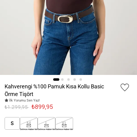
Kahverengi %100 Pamuk Kısa Kollu Basic
Örme Tişört
İlk Yorumu Sen Yaz!
₺899,95
₺1.299,95
S
M
L
XL
Gelince Haber Ver
Gelince Haber Ver
Gelince Haber Ver