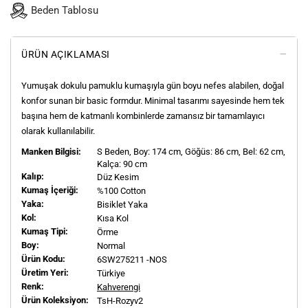
Beden Tablosu
ÜRÜN AÇIKLAMASI
Yumuşak dokulu pamuklu kumaşıyla gün boyu nefes alabilen, doğal
konfor sunan bir basic formdur. Minimal tasarımı sayesinde hem tek
başına hem de katmanlı kombinlerde zamansız bir tamamlayıcı
olarak kullanılabilir.
Manken Bilgisi:
S
Beden, Boy:
174
cm, Göğüs: 86 cm, Bel: 62 cm,
Kalça: 90 cm
Kalıp:
Düz Kesim
Kumaş İçeriği:
%100 Cotton
Yaka:
Bisiklet Yaka
Kol:
Kısa Kol
Kumaş Tipi:
Örme
Boy:
Normal
Ürün Kodu:
6SW275211 -NOS
Üretim Yeri:
Türkiye
Renk:
Kahverengi
Ürün Koleksiyon:
TsH-Rozyv2