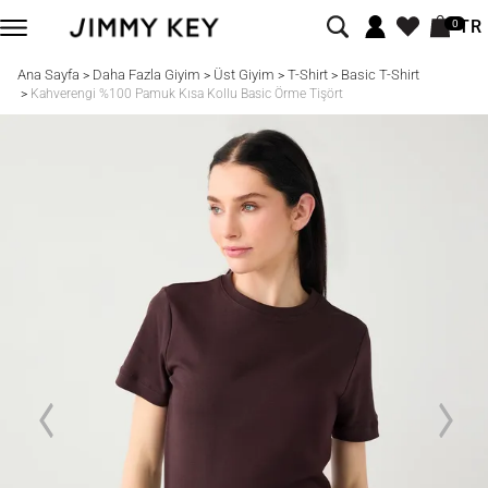
TR
0
Ana Sayfa
Daha Fazla Giyim
Üst Giyim
T-Shirt
Basic T-Shirt
>
>
>
>
>
Kahverengi %100 Pamuk Kısa Kollu Basic Örme Tişört