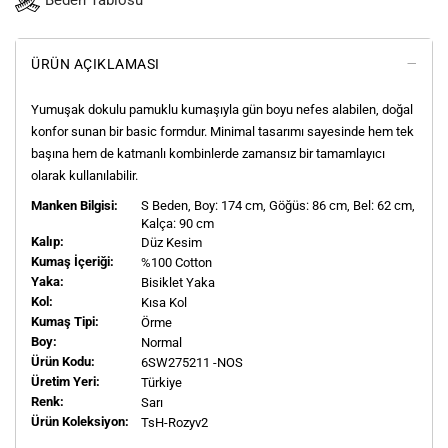
Beden Tablosu
ÜRÜN AÇIKLAMASI
Yumuşak dokulu pamuklu kumaşıyla gün boyu nefes alabilen, doğal
konfor sunan bir basic formdur. Minimal tasarımı sayesinde hem tek
başına hem de katmanlı kombinlerde zamansız bir tamamlayıcı
olarak kullanılabilir.
Manken Bilgisi:
S
Beden, Boy:
174
cm, Göğüs: 86 cm, Bel: 62 cm,
Kalça: 90 cm
Kalıp:
Düz Kesim
Kumaş İçeriği:
%100 Cotton
Yaka:
Bisiklet Yaka
Kol:
Kısa Kol
Kumaş Tipi:
Örme
Boy:
Normal
Ürün Kodu:
6SW275211 -NOS
Üretim Yeri:
Türkiye
Renk:
Sarı
Ürün Koleksiyon:
TsH-Rozyv2