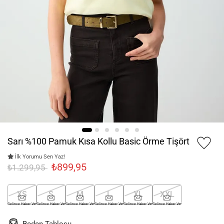
Sarı %100 Pamuk Kısa Kollu Basic Örme Tişört
İlk Yorumu Sen Yaz!
₺899,95
₺1.299,95
XS
S
M
L
XL
XXL
Gelince Haber Ver
Gelince Haber Ver
Gelince Haber Ver
Gelince Haber Ver
Gelince Haber Ver
Gelince Haber Ver