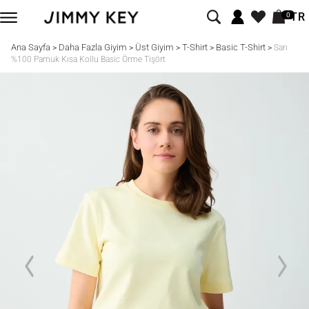
TR
0
Ana Sayfa
Daha Fazla Giyim
Üst Giyim
T-Shirt
Basic T-Shirt
>
>
>
>
>
Sarı
%100 Pamuk Kısa Kollu Basic Örme Tişört