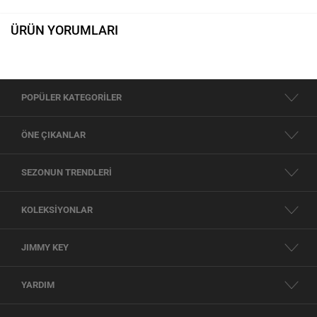
ÜRÜN YORUMLARI
POPÜLER KATEGORİLER
ÖNE ÇIKANLAR
SEZONUN TRENDLERİ
KOLEKSİYONLAR
JIMMY KEY
YARDIM