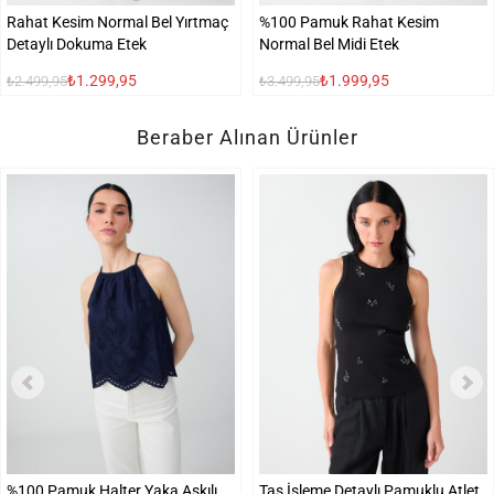
Rahat Kesim Normal Bel Yırtmaç
%100 Pamuk Rahat Kesim
Detaylı Dokuma Etek
Normal Bel Midi Etek
₺1.299,95
₺1.999,95
₺2.499,95
₺3.499,95
Beraber Alınan Ürünler
%100 Pamuk Halter Yaka Askılı
Taş İşleme Detaylı Pamuklu Atlet