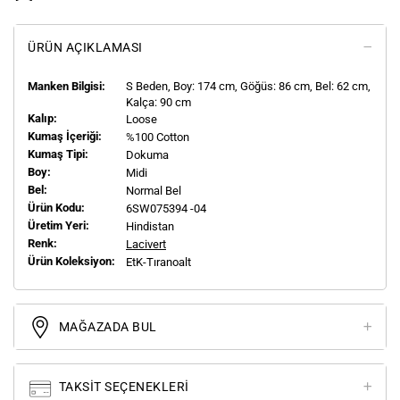
ÜRÜN AÇIKLAMASI
Manken Bilgisi:
S
Beden, Boy:
174
cm, Göğüs: 86 cm, Bel: 62 cm,
Kalça: 90 cm
Kalıp:
Loose
Kumaş İçeriği:
%100 Cotton
Kumaş Tipi:
Dokuma
Boy:
Midi
Bel:
Normal Bel
Ürün Kodu:
6SW075394 -04
Üretim Yeri:
Hindistan
Renk:
Lacivert
Ürün Koleksiyon:
EtK-Tıranoalt
MAĞAZADA BUL
TAKSIT SEÇENEKLERI