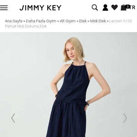
TR
0
Ana Sayfa
Daha Fazla Giyim
Alt Giyim
Etek
Midi Etek
>
>
>
>
>
Lacivert %100
Pamuk Midi Dokuma Etek