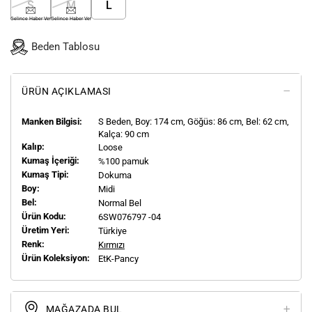
S
M
L
Gelince Haber Ver
Gelince Haber Ver
Beden Tablosu
ÜRÜN AÇIKLAMASI
Manken Bilgisi:
S
Beden, Boy:
174
cm, Göğüs: 86 cm, Bel: 62 cm,
Kalça: 90 cm
Kalıp:
Loose
Kumaş İçeriği:
%100 pamuk
Kumaş Tipi:
Dokuma
Boy:
Midi
Bel:
Normal Bel
Ürün Kodu:
6SW076797 -04
Üretim Yeri:
Türkiye
Renk:
Kırmızı
Ürün Koleksiyon:
EtK-Pancy
MAĞAZADA BUL