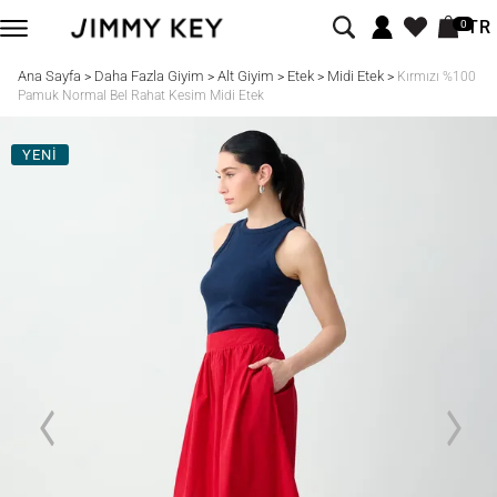
TR
0
Ana Sayfa
Daha Fazla Giyim
Alt Giyim
Etek
Midi Etek
>
>
>
>
>
Kırmızı %100
Pamuk Normal Bel Rahat Kesim Midi Etek
YENİ