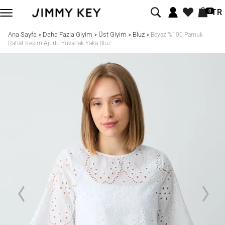
TR
0
Ana Sayfa
Daha Fazla Giyim
Üst Giyim
Bluz
>
>
>
>
Beyaz %100 Pamuk
Rahat Kesim Ajurlu Yuvarlak Yaka Bluz