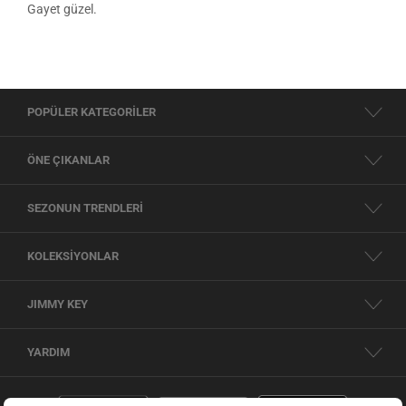
Gayet güzel.
POPÜLER KATEGORİLER
ÖNE ÇIKANLAR
SEZONUN TRENDLERİ
KOLEKSİYONLAR
JIMMY KEY
YARDIM