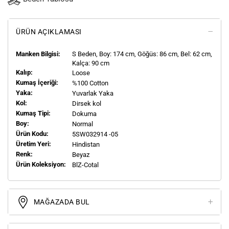
ÜRÜN AÇIKLAMASI
Manken Bilgisi:
S
Beden, Boy:
174
cm, Göğüs: 86 cm, Bel: 62 cm,
Kalça: 90 cm
Kalıp:
Loose
Kumaş İçeriği:
%100 Cotton
Yaka:
Yuvarlak Yaka
Kol:
Dirsek kol
Kumaş Tipi:
Dokuma
Boy:
Normal
Ürün Kodu:
5SW032914 -05
Üretim Yeri:
Hindistan
Renk:
Beyaz
Ürün Koleksiyon:
BlZ-Cotal
MAĞAZADA BUL