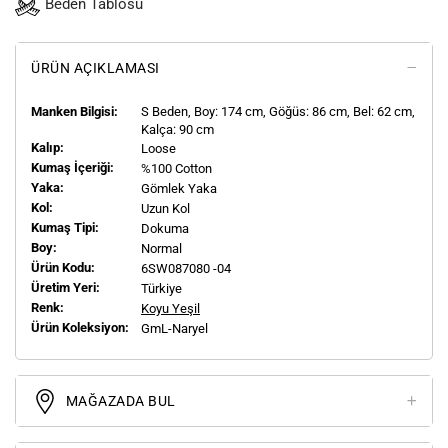
Beden Tablosu
ÜRÜN AÇIKLAMASI
Manken Bilgisi:
S
Beden, Boy:
174
cm, Göğüs: 86 cm, Bel: 62 cm,
Kalça: 90 cm
Kalıp:
Loose
Kumaş İçeriği:
%100 Cotton
Yaka:
Gömlek Yaka
Kol:
Uzun Kol
Kumaş Tipi:
Dokuma
Boy:
Normal
Ürün Kodu:
6SW087080 -04
Üretim Yeri:
Türkiye
Renk:
Koyu Yeşil
Ürün Koleksiyon:
GmL-Naryel
MAĞAZADA BUL