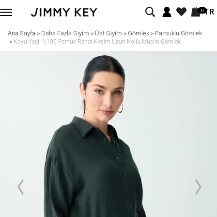
TR
0
Ana Sayfa
Daha Fazla Giyim
Üst Giyim
Gömlek
Pamuklu Gömlek
>
>
>
>
>
Koyu Yeşil %100 Pamuk Rahat Kesim Uzun Kollu Müslin Gömlek