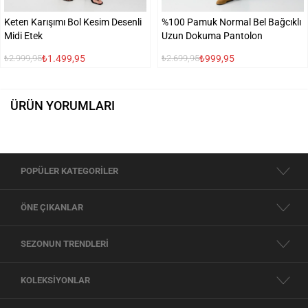
Keten Karışımı Bol Kesim Desenli
%100 Pamuk Normal Bel Bağcıklı
Midi Etek
Uzun Dokuma Pantolon
₺1.499,95
₺999,95
₺2.999,95
₺2.699,95
ÜRÜN YORUMLARI
POPÜLER KATEGORİLER
ÖNE ÇIKANLAR
SEZONUN TRENDLERİ
KOLEKSİYONLAR