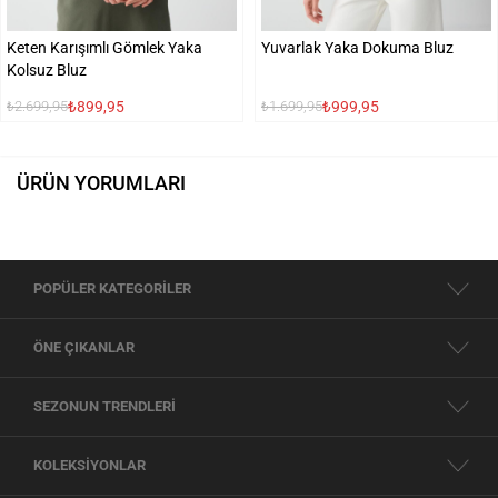
Keten Karışımlı Gömlek Yaka
Yuvarlak Yaka Dokuma Bluz
Kolsuz Bluz
₺899,95
₺999,95
₺2.699,95
₺1.699,95
ÜRÜN YORUMLARI
POPÜLER KATEGORİLER
ÖNE ÇIKANLAR
SEZONUN TRENDLERİ
KOLEKSİYONLAR