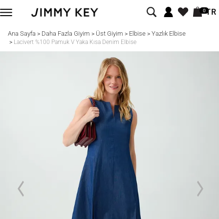
TR
0
Ana Sayfa
Daha Fazla Giyim
Üst Giyim
Elbise
Yazlık Elbise
>
>
>
>
>
Lacivert %100 Pamuk V Yaka Kısa Denim Elbise