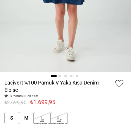
Lacivert %100 Pamuk V Yaka Kısa Denim
Elbise
İlk Yorumu Sen Yaz!
₺1.699,95
₺2.699,95
S
M
L
XL
Gelince Haber Ver
Gelince Haber Ver