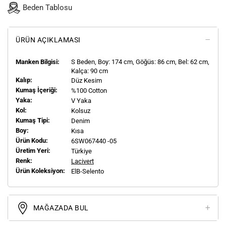
Beden Tablosu
ÜRÜN AÇIKLAMASI
Manken Bilgisi:
S
Beden, Boy:
174
cm, Göğüs: 86 cm, Bel: 62 cm,
Kalça: 90 cm
Kalıp:
Düz Kesim
Kumaş İçeriği:
%100 Cotton
Yaka:
V Yaka
Kol:
Kolsuz
Kumaş Tipi:
Denim
Boy:
Kısa
Ürün Kodu:
6SW067440 -05
Üretim Yeri:
Türkiye
Renk:
Lacivert
Ürün Koleksiyon:
ElB-Selento
MAĞAZADA BUL