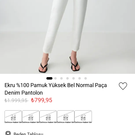
Ekru %100 Pamuk Yüksek Bel Normal Paça
Denim Pantolon
₺799,95
₺1.999,95
34
36
38
40
42
Gelince Haber Ver
Gelince Haber Ver
Gelince Haber Ver
Gelince Haber Ver
Gelince Haber Ver
Beden Tablosu