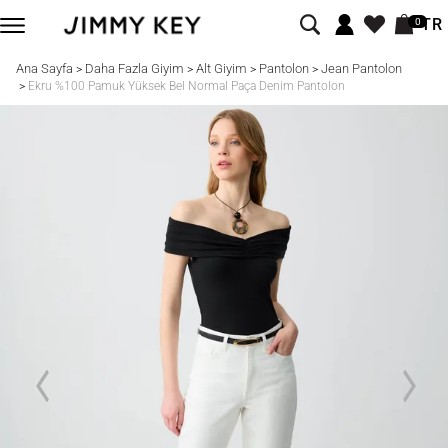
TR
0
Ana Sayfa
Daha Fazla Giyim
Alt Giyim
Pantolon
Jean Pantolon
>
>
>
>
>
Ekru %100 Pamuk Yüksek Bel Normal Paça Denim Pantolon