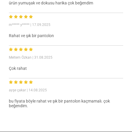
ürün yumuşak ve dokusu harika çok beğendim
m***** y*****
| 17.09.2025
Rahat ve şık bir pantolon
Meltem Özkan
| 31.08.2025
Çok rahat
ayşe çakar
| 14.08.2025
bu fiyata böyle rahat ve şık bir pantolon kaçmamalı. çok
beğendim.