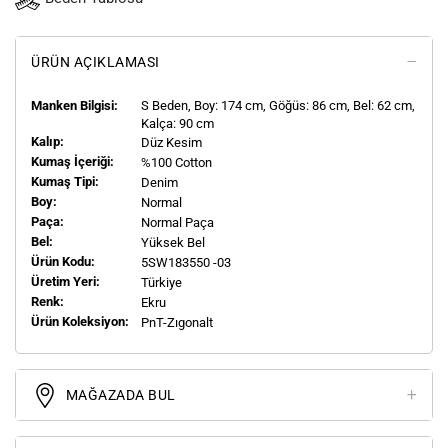
ÜRÜN AÇIKLAMASI
Manken Bilgisi:
S
Beden, Boy:
174
cm, Göğüs: 86 cm, Bel: 62 cm,
Kalça: 90 cm
Kalıp:
Düz Kesim
Kumaş İçeriği:
%100 Cotton
Kumaş Tipi:
Denim
Boy:
Normal
Paça:
Normal Paça
Bel:
Yüksek Bel
Ürün Kodu:
5SW183550 -03
Üretim Yeri:
Türkiye
Renk:
Ekru
Ürün Koleksiyon:
PnT-Zıgonalt
MAĞAZADA BUL