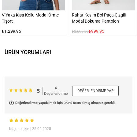
V Yaka Kısa Kollu Modal Örme
Rahat Kesim Bol Paça Çizgili
Tişört
Modal Dokuma Pantolon
₺1.299,95
₺999,95
₺2.699,95
ÜRÜN YORUMLARI
4
5
DEĞERLENDIRME YAP
Değerlendirme
Değerlendirme yapabilmek için ürünü satın almış olmanız gerekli.
büşra pişkin
| 25.09.2025