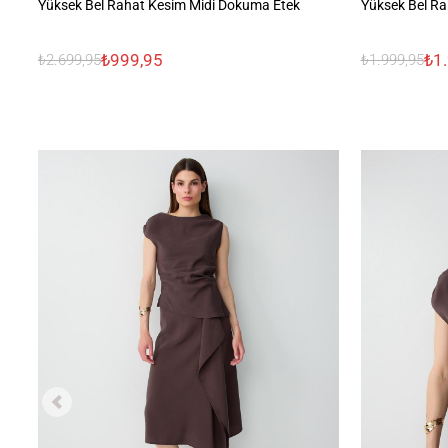
Yüksek Bel Rahat Kesim Midi Dokuma Etek
Yüksek Bel Rah
₺999,95
₺1
₺2.699,95
₺1.999,95