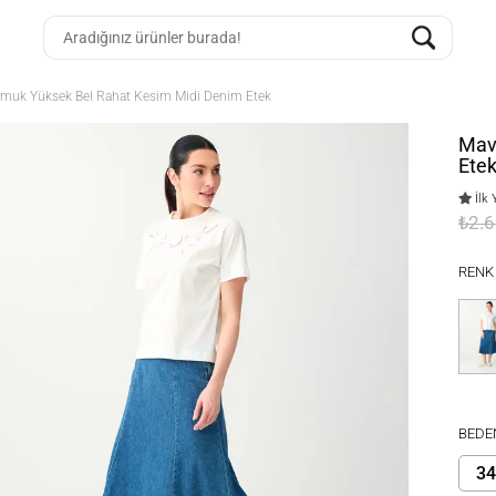
muk Yüksek Bel Rahat Kesim Midi Denim Etek
Mav
Ete
İlk 
₺2.
RENK
BEDE
34