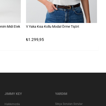
enim Midi Etek
V Yaka Kısa Kollu Modal Örme Tişört
Çi
₺1.299,95
₺
JIMMY KEY
YARDIM
Sıkça Sorulan Sorular
Hakkımızda