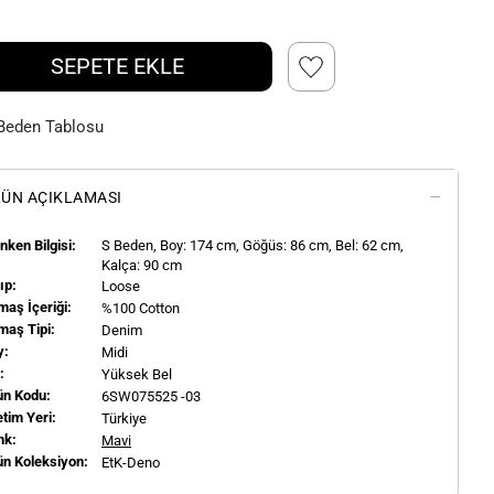
SEPETE EKLE
Beden Tablosu
ÜN AÇIKLAMASI
ken Bilgisi:
S
Beden, Boy:
174
cm, Göğüs: 86 cm, Bel: 62 cm,
Kalça: 90 cm
ıp:
Loose
aş İçeriği:
%100 Cotton
maş Tipi:
Denim
y:
Midi
l:
Yüksek Bel
ün Kodu:
6SW075525 -03
tim Yeri:
Türkiye
nk:
Mavi
ün Koleksiyon:
EtK-Deno