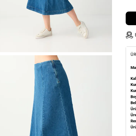
ÜR
Man
Kal
Kum
Ku
Bo
Be
Ür
Üre
Re
Ür