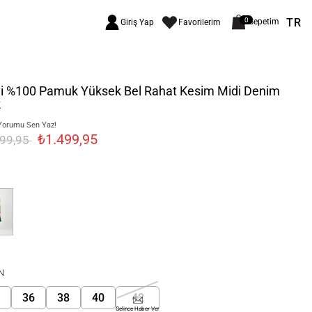
TR
0
Sepetim
Giriş Yap
Favorilerim
i %100 Pamuk Yüksek Bel Rahat Kesim Midi Denim
k
Yorumu Sen Yaz!
₺1.499,95
699,95
N
36
38
40
42
Gelince Haber Ver