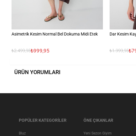
Asimetrik Kesim Normal Bel Dokuma Midi Etek
Dar Kesim Kay
₺999,95
₺7
₺2.499,95
₺1.999,95
ÜRÜN YORUMLARI
POPÜLER KATEGORİLER
ÖNE ÇIKANLAR
Bluz
Yeni Sezon Giyim