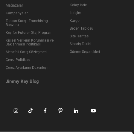
Kolay İade
Mağazalar
İletişim
Kampanyalar
Kargo
Toptan Satış - Franchising
Başvuru
Beden Tablosu
Key for Future - Staj Programı
Site Haritası
Kişisel Verilerin Korunması ve
Sipariş Takibi
Saklanması Politikası
Ödeme Seçenekleri
Mesafeli Satış Sözleşmesi
Çerez Politikası
Çerez Ayarlarını Düzenleyin
Jimmy Key Blog