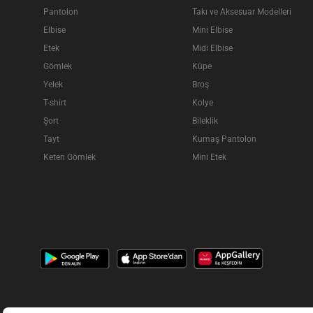
Pantolon
Takı ve Aksesuar Modelleri
Elbise
Mini Elbise
Etek
Midi Elbise
Gömlek
Küpe
Yelek
Broş
T-shirt
Kolye
Şort
Bileklik
Tayt
Kumaş Pantolon
Keten Gömlek
Mini Etek