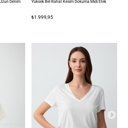
 Uzun Denim
Yüksek Bel Rahat Kesim Dokuma Midi Etek
%1
₺1.999,95
₺3