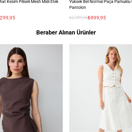
at Kesim Piliseli Mesh Midi Etek
Yüksek Bel Normal Paça Pamuklu
Pantolon
.299,95
₺999,95
₺2.999,95
Beraber Alınan Ürünler