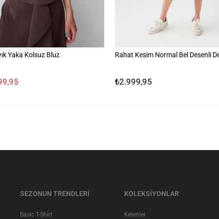
ık Yaka Kolsuz Bluz
Rahat Kesim Normal Bel Desenli D
99,95
₺2.999,95
SEZONUN TRENDLERİ
KOLEKSİYONLAR
Basic T-Shirt
Ketenler