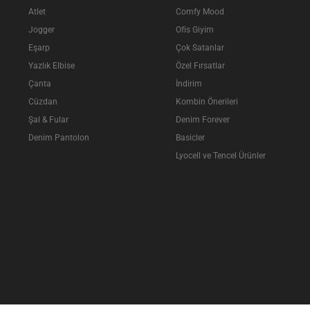
Atlet
Comfy Mood
Jogger
Ofis Giyim
Eşarp
Çok Satanlar
Yazlık Elbise
Özel Fırsatlar
Çanta
İndirim
Cüzdan
Kombin Önerileri
Şal & Fular
Denim Forever
Denim Pantolon
Basicler
Lyocell ve Tencel Ürünler