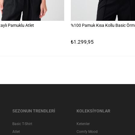
aylı Pamuklu Atlet
%100 Pamuk Kısa Kollu Basic Örme
₺1.299,95
SEZONUN TRENDLERİ
KOLEKSİYONLAR
Basic T-Shirt
Ketenler
Atlet
Comfy Mood