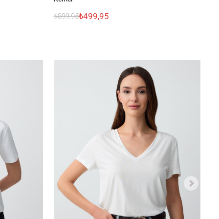
₺499,95
₺899,95
₺7