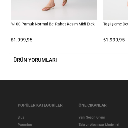
%100 Pamuk Normal Bel Rahat Kesim Midi Etek
Taş İşleme Det
₺1.999,95
₺1.999,95
ÜRÜN YORUMLARI
POPÜLER KATEGORİLER
ÖNE ÇIKANLAR
Bluz
Yeni Sezon Giyim
Pantolon
Takı ve Aksesuar Modelleri