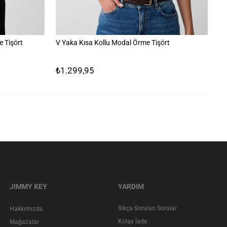
 Tişört
V Yaka Kısa Kollu Modal Örme Tişört
%1
₺1.299,95
₺
JIMMY KEY
YARDIM
Sıkça Sorulan Sorular
Hakkımızda
Kolay İade
Mağazalar