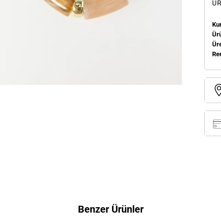
ÜR
Ku
Ür
Üre
Re
Benzer Ürünler