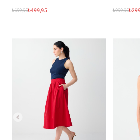
₺499,95
₺299
₺699,95
₺999,95