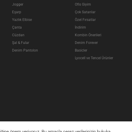
Jogger
Ofis Giyim
Eşarp
Çok Satanlar
Yazlık Elbise
Özel Fırsatlar
Çanta
İndirim
Cüzdan
Kombin Önerileri
Şal & Fular
Denim Forever
Denim Pantolon
Basicler
Lyocell ve Tencel Ürünler