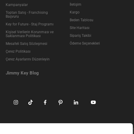
İletişim
Kampanyalar
Kargo
Toptan Satış - Franchising
Başvuru
Beden Tablosu
Key for Future - Staj Programı
Site Haritası
Kişisel Verilerin Korunması ve
Sipariş Takibi
Saklanması Politikası
Ödeme Seçenekleri
Mesafeli Satış Sözleşmesi
Çerez Politikası
Çerez Ayarlarını Düzenleyin
Jimmy Key Blog