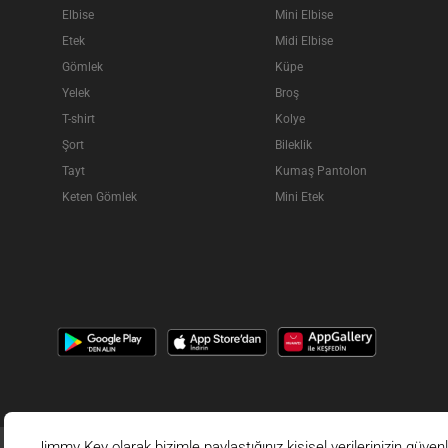
Elbise
Mini Elbise
Etek
Midi Elbise
Gömlek
Küpe
Yelek
Broş
T-shirt
Kolye
Şort
Bileklik
Tayt
Kumaş Pantolon
Keten Gömlek
Mini Etek