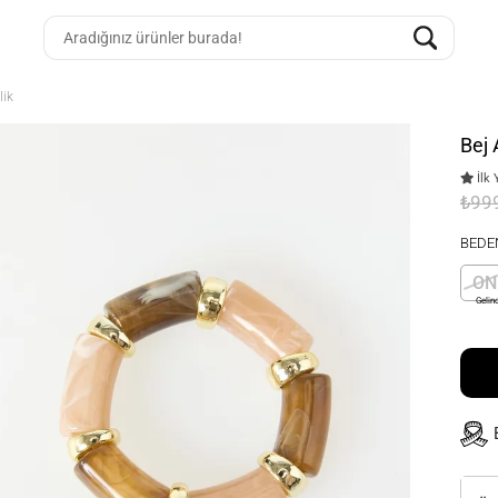
lik
Bej 
İlk 
₺99
BEDE
ON
Gelin