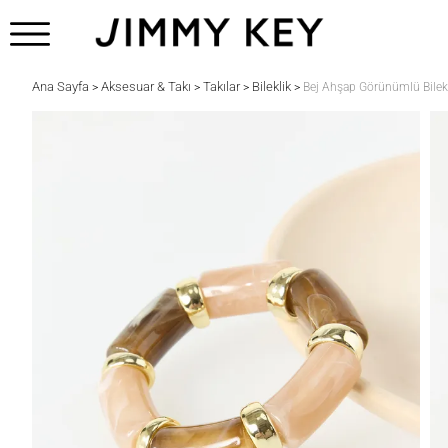
Ana Sayfa
Aksesuar & Takı
Takılar
Bileklik
>
>
>
>
Bej Ahşap Görünümlü Bilek