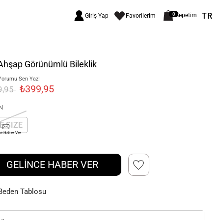
TR
0
Sepetim
Giriş Yap
Favorilerim
Ahşap Görünümlü Bileklik
Yorumu Sen Yaz!
₺399,95
9,95
N
E SIZE
ce Haber Ver
GELİNCE HABER VER
Beden Tablosu