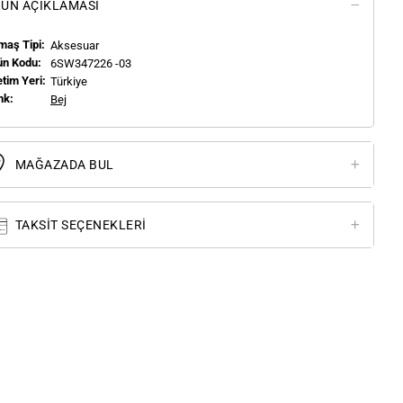
ÜN AÇIKLAMASI
maş Tipi:
Aksesuar
ün Kodu:
6SW347226 -03
tim Yeri:
Türkiye
nk:
Bej
MAĞAZADA BUL
TAKSIT SEÇENEKLERI