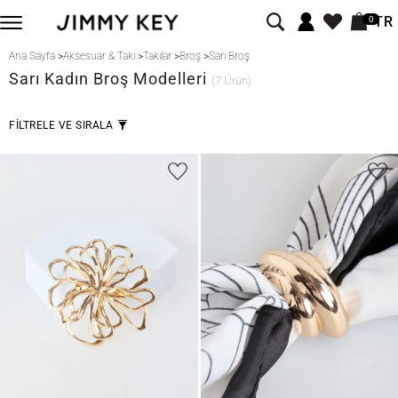
TR
0
Ana Sayfa
>
Aksesuar & Takı
>
Takılar
>
Broş
>
Sarı Broş
Sarı
Kadın Broş Modelleri
(7 Ürün)
FİLTRELE VE SIRALA