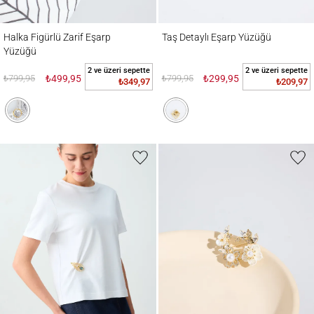
Halka Figürlü Zarif Eşarp Yüzüğü
Taş Detaylı Eşarp Yüzüğü
Halka Figürlü Zarif Eşarp
Taş Detaylı Eşarp Yüzüğü
Yüzüğü
2 ve üzeri sepette
2 ve üzeri sepette
₺799,95
₺499,95
₺799,95
₺299,95
₺349,97
₺209,97