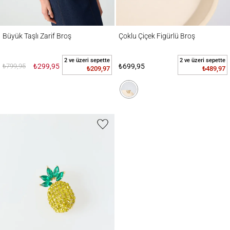
Büyük Taşlı Zarif Broş
Çoklu Çiçek Figürlü Broş
Büyük Taşlı Zarif Broş
Çoklu Çiçek Figürlü Broş
2 ve üzeri sepette
2 ve üzeri sepette
₺799,95
₺299,95
₺699,95
₺209,97
₺489,97