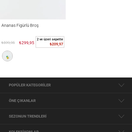
Ananas Figürlü Broş
Ananas Figürlü Broş
2 ve üzeri sepette
₺599,95
₺299,95
₺209,97
POPÜLER KATEGORİLER
ÖNE ÇIKANLAR
SEZONUN TRENDLERİ
KOLEKSİYONLAR