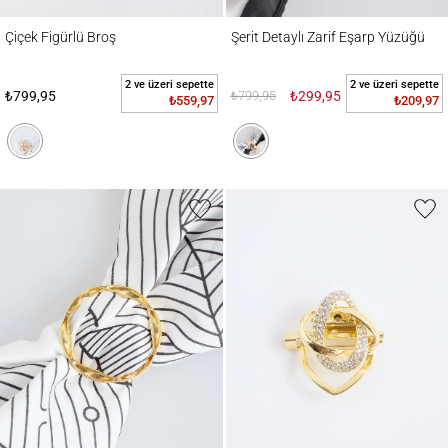
Çiçek Figürlü Broş
Şerit Detaylı Zarif Eşarp Yüzüğü
Çiçek Figürlü Broş
Şerit Detaylı Zarif Eşarp Yüzüğü
2 ve üzeri sepette
2 ve üzeri sepette
₺799,95
₺799,95
₺299,95
₺559,97
₺209,97