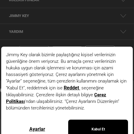
JIMMY KEY
YARDIM
© 2026 - JIMMY KEY |
Bilgi Toplumu Hizmetleri
JIMMY KEY ’in resmi internet sitesidir. Tüm hakları saklıdır. Site içindeki resimler