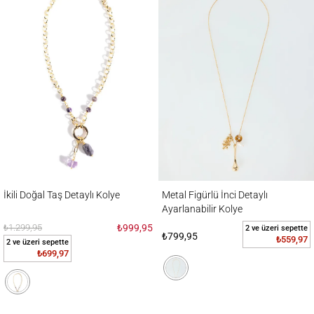
İkili Doğal Taş Detaylı Kolye
Metal Figürlü İnci Detaylı Ayarlanabilir Kol
İkili Doğal Taş Detaylı Kolye
Metal Figürlü İnci Detaylı
Ayarlanabilir Kolye
₺1.299,95
₺999,95
2 ve üzeri sepette
₺799,95
₺559,97
2 ve üzeri sepette
₺699,97