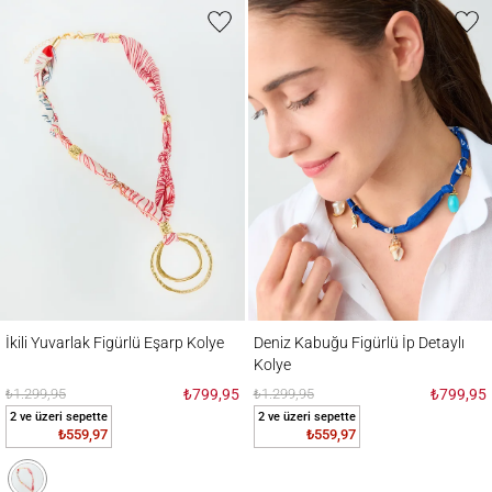
İkili Yuvarlak Figürlü Eşarp Kolye
Deniz Kabuğu Figürlü İp Detaylı Kolye
İkili Yuvarlak Figürlü Eşarp Kolye
Deniz Kabuğu Figürlü İp Detaylı
Kolye
₺1.299,95
₺799,95
₺1.299,95
₺799,95
2 ve üzeri sepette
2 ve üzeri sepette
₺559,97
₺559,97