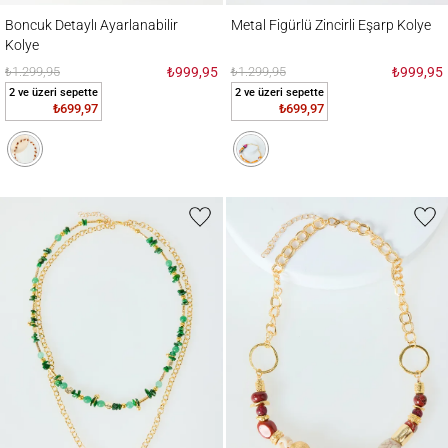
Boncuk Detaylı Ayarlanabilir Kolye
Metal Figürlü Zincirli Eşarp Kolye
Boncuk Detaylı Ayarlanabilir
Metal Figürlü Zincirli Eşarp Kolye
Kolye
₺1.299,95
₺999,95
₺1.299,95
₺999,95
2 ve üzeri sepette
2 ve üzeri sepette
₺699,97
₺699,97