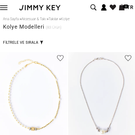
TR
0
Ana Sayfa
>
Aksesuar & Takı
>
Takılar
>
Kolye
Kolye Modelleri
(83 Ürün)
FİLTRELE VE SIRALA