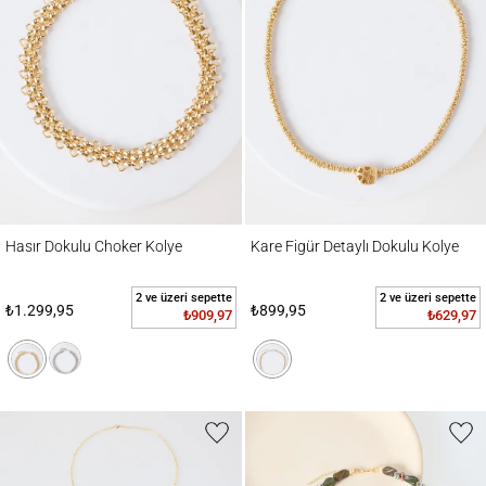
Hasır Dokulu Choker Kolye
Kare Figür Detaylı Dokulu Kolye
Hasır Dokulu Choker Kolye
Kare Figür Detaylı Dokulu Kolye
2 ve üzeri sepette
2 ve üzeri sepette
₺1.299,95
₺899,95
₺909,97
₺629,97