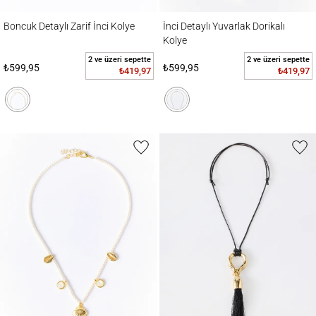
Boncuk Detaylı Zarif İnci Kolye
İnci Detaylı Yuvarlak Dorikalı Kolye
Boncuk Detaylı Zarif İnci Kolye
İnci Detaylı Yuvarlak Dorikalı
Kolye
2 ve üzeri sepette
2 ve üzeri sepette
₺599,95
₺599,95
₺419,97
₺419,97