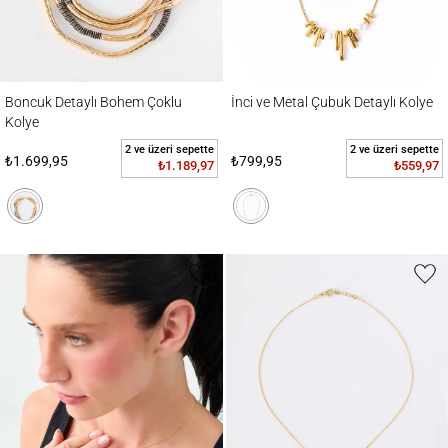
Boncuk Detaylı Bohem Çoklu Kolye
İnci ve Metal Çubuk Detaylı Kolye
Boncuk Detaylı Bohem Çoklu
İnci ve Metal Çubuk Detaylı Kolye
Kolye
2 ve üzeri sepette
2 ve üzeri sepette
₺1.699,95
₺799,95
₺1.189,97
₺559,97