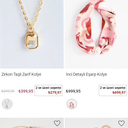
Zirkon Taşlı Zarif Kolye
İnci Detaylı Eşarp Kolye
Zirkon Taşlı Zarif Kolye
İnci Detaylı Eşarp Kolye
2 ve üzeri sepette
2 ve üzeri sepette
₺599,95
₺399,95
₺999,95
₺279,97
₺699,97