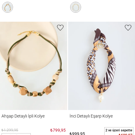
Ahşap Detaylı İpli Kolye
İnci Detaylı Eşarp Kolye
Ahşap Detaylı İpli Kolye
İnci Detaylı Eşarp Kolye
₺1.299,95
₺799,95
2 ve üzeri sepette
₺999,95