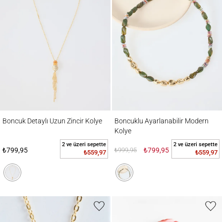
Boncuk Detaylı Uzun Zincir Kolye
Boncuklu Ayarlanabilir Modern Kolye
Boncuk Detaylı Uzun Zincir Kolye
Boncuklu Ayarlanabilir Modern
Kolye
2 ve üzeri sepette
2 ve üzeri sepette
₺799,95
₺999,95
₺799,95
₺559,97
₺559,97