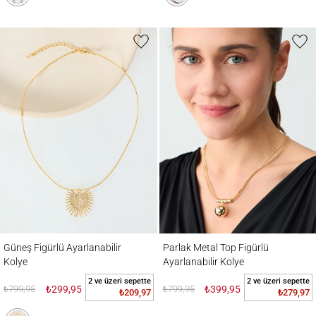
Güneş Figürlü Ayarlanabilir Kolye
Parlak Metal Top Figürlü Ayarlanabilir Kol
Güneş Figürlü Ayarlanabilir
Parlak Metal Top Figürlü
Kolye
Ayarlanabilir Kolye
2 ve üzeri sepette
2 ve üzeri sepette
₺799,95
₺299,95
₺799,95
₺399,95
₺209,97
₺279,97