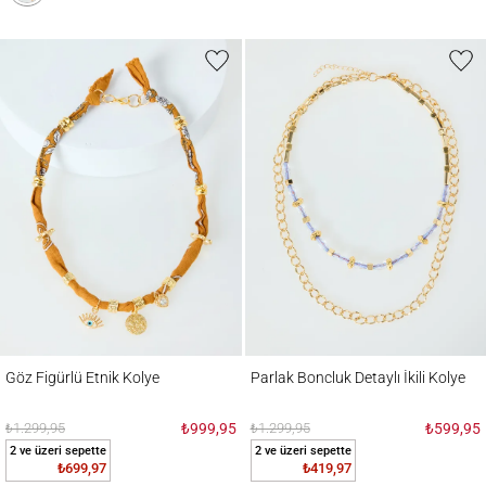
Göz Figürlü Etnik Kolye
Parlak Boncluk Detaylı İkili Kolye
Göz Figürlü Etnik Kolye
Parlak Boncluk Detaylı İkili Kolye
₺1.299,95
₺999,95
₺1.299,95
₺599,95
2 ve üzeri sepette
2 ve üzeri sepette
₺699,97
₺419,97