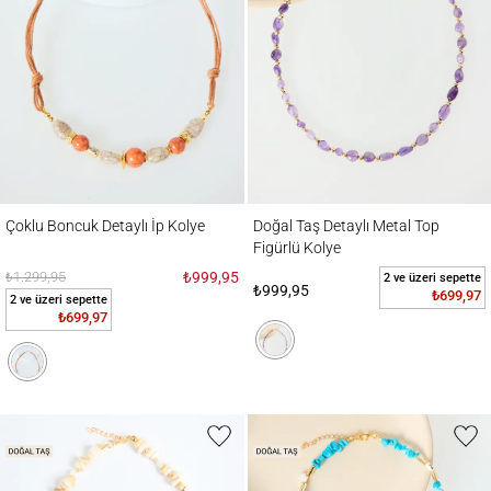
Çoklu Boncuk Detaylı İp Kolye
Doğal Taş Detaylı Metal Top Figürlü Kolye
Çoklu Boncuk Detaylı İp Kolye
Doğal Taş Detaylı Metal Top
Figürlü Kolye
₺1.299,95
₺999,95
2 ve üzeri sepette
₺999,95
₺699,97
2 ve üzeri sepette
₺699,97