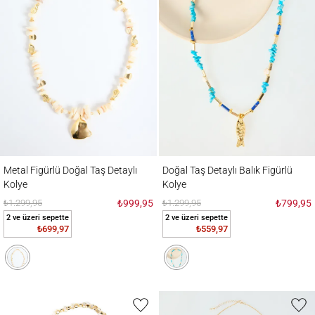
Metal Figürlü Doğal Taş Detaylı Kolye
Doğal Taş Detaylı Balık Figürlü Kolye
Metal Figürlü Doğal Taş Detaylı
Doğal Taş Detaylı Balık Figürlü
Kolye
Kolye
₺1.299,95
₺999,95
₺1.299,95
₺799,95
2 ve üzeri sepette
2 ve üzeri sepette
₺699,97
₺559,97