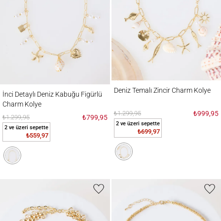
Deniz Temalı Zincir Charm Kolye
İnci Detaylı Deniz Kabuğu Figürlü Charm Kolye
Deniz Temalı Zincir Charm Kolye
İnci Detaylı Deniz Kabuğu Figürlü
Charm Kolye
₺1.299,95
₺999,95
₺1.299,95
₺799,95
2 ve üzeri sepette
2 ve üzeri sepette
₺699,97
₺559,97