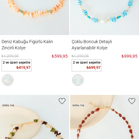
Deniz Kabuğu Figürlü Kalın Zincirli Kolye
Çoklu Boncuk Detaylı Ayarlanabilir Kolye
Deniz Kabuğu Figürlü Kalın
Çoklu Boncuk Detaylı
Zincirli Kolye
Ayarlanabilir Kolye
₺1.299,95
₺599,95
₺1.299,95
₺999,95
2 ve üzeri sepette
2 ve üzeri sepette
₺419,97
₺699,97