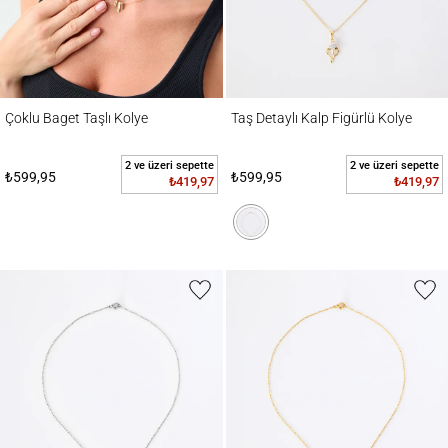
Çoklu Baget Taşlı Kolye
Taş Detaylı Kalp Figürlü Kolye
Çoklu Baget Taşlı Kolye
Taş Detaylı Kalp Figürlü Kolye
2 ve üzeri sepette
2 ve üzeri sepette
₺599,95
₺599,95
₺419,97
₺419,97