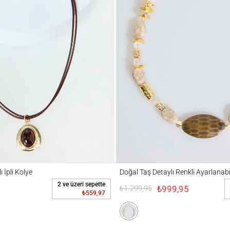
i Kolye
Doğal Taş Detaylı Renkli Ayarlanabilir Kol
 İpli Kolye
Doğal Taş Detaylı Renkli Ayarlanabi
2 ve üzeri sepette
₺999,95
₺1.299,95
₺559,97