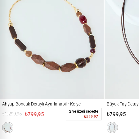
Ahşap Boncuk Detaylı Ayarlanabilir Kolye
Büyük Taş Detaylı İpl
Ahşap Boncuk Detaylı Ayarlanabilir Kolye
Büyük Taş Detaylı
2 ve üzeri sepette
₺799,95
₺799,95
₺1.299,95
₺559,97