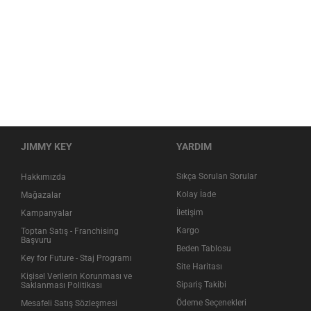
JIMMY KEY
YARDIM
Sıkça Sorulan Sorular
Hakkımızda
Kolay İade
Mağazalar
İletişim
Kampanyalar
Kargo
Toptan Satış - Franchising
Başvuru
Beden Tablosu
Key for Future - Staj Programı
Site Haritası
Kişisel Verilerin Korunması ve
Sipariş Takibi
Saklanması Politikası
Ödeme Seçenekleri
Mesafeli Satış Sözleşmesi