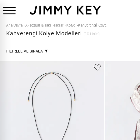
Ana Sayfa
>
Aksesuar & Takı
>
Takılar
>
Kolye
>
Kahverengi Kolye
Kahverengi
Kolye Modelleri
(10 Ürün)
FİLTRELE VE SIRALA