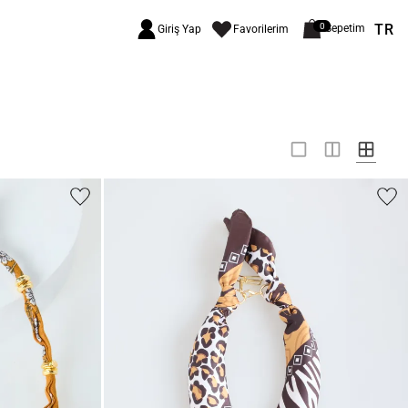
TR
0
Sepetim
Giriş Yap
Favorilerim