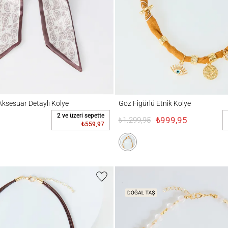
suar Detaylı Kolye
Göz Figürlü Etnik Kolye
Aksesuar Detaylı Kolye
Göz Figürlü Etnik Kolye
2 ve üzeri sepette
₺999,95
₺1.299,95
₺559,97