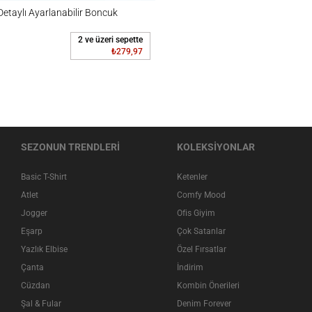
ı Ayarlanabilir Boncuk Kolye
taylı Ayarlanabilir Boncuk
2 ve üzeri sepette
₺279,97
SEZONUN TRENDLERİ
KOLEKSİYONLAR
Basic T-Shirt
Ketenler
Atlet
Comfy Mood
Jogger
Ofis Giyim
Eşarp
Çok Satanlar
Yazlık Elbise
Özel Fırsatlar
Çanta
İndirim
Cüzdan
Kombin Önerileri
Şal & Fular
Denim Forever