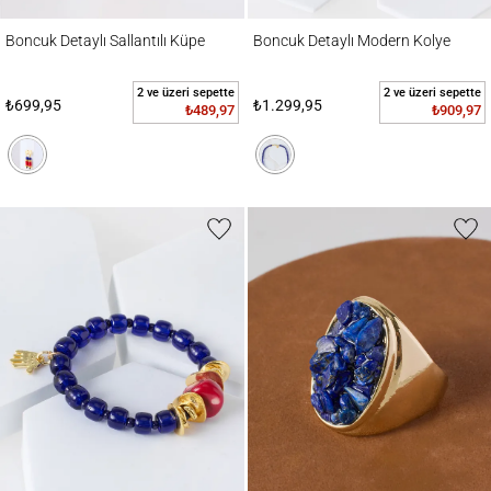
Boncuk Detaylı Sallantılı Küpe
Boncuk Detaylı Modern Kolye
Boncuk Detaylı Sallantılı Küpe
Boncuk Detaylı Modern Kolye
2 ve üzeri sepette
2 ve üzeri sepette
₺699,95
₺1.299,95
₺489,97
₺909,97