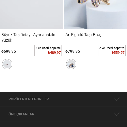
Büyük Taş Detaylı Ayarlanabilir Yüzük
Arı Figürlü Taşlı Broş
Büyük Taş Detaylı Ayarlanabilir
Arı Figürlü Taşlı Broş
Yüzük
2 ve üzeri sepette
2 ve üzeri sepette
₺699,95
₺799,95
₺489,97
₺559,97
POPÜLER KATEGORİLER
ÖNE ÇIKANLAR