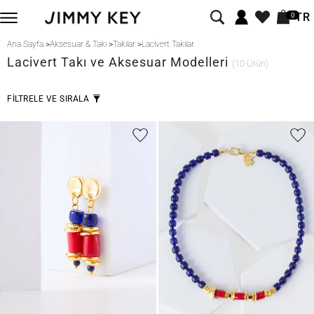
TR
0
Ana Sayfa
>
Aksesuar & Takı
>
Takılar
>
Lacivert Takılar
Lacivert
Takı ve Aksesuar Modelleri
(10 Ürün)
FİLTRELE VE SIRALA