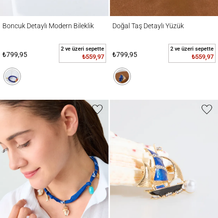
Boncuk Detaylı Modern Bileklik
Doğal Taş Detaylı Yüzük
Boncuk Detaylı Modern Bileklik
Doğal Taş Detaylı Yüzük
2 ve üzeri sepette
2 ve üzeri sepette
₺799,95
₺799,95
₺559,97
₺559,97