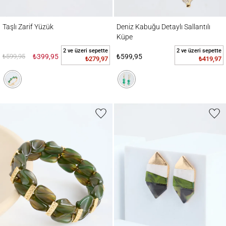
Taşlı Zarif Yüzük
Deniz Kabuğu Detaylı Sallantılı Küpe
Taşlı Zarif Yüzük
Deniz Kabuğu Detaylı Sallantılı
Küpe
2 ve üzeri sepette
2 ve üzeri sepette
₺599,95
₺399,95
₺599,95
₺279,97
₺419,97