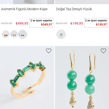
Asimetrik Figürlü Modern Küpe
Doğal Taş Detaylı Yüzük
Asimetrik Figürlü Modern Küpe
Doğal Taş Detaylı Yüzük
2 ve üzeri sepette
2 ve üzeri sepette
₺599,95
₺499,95
₺699,95
₺199,95
₺349,97
₺139,97