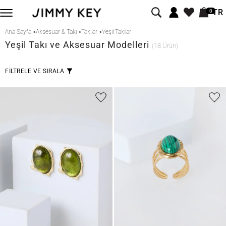
TR
0
Ana Sayfa
>
Aksesuar & Takı
>
Takılar
>
Yeşil Takılar
Yeşil
Takı ve Aksesuar Modelleri
(18 Ürün)
FİLTRELE VE SIRALA