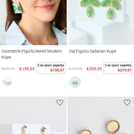
Geometrik Figürlü Renkli Modern Küpe
Dal Figürlü Sallanan Küpe
Geometrik Figürlü Renkli Modern
Dal Figürlü Sallanan Küpe
Küpe
2 ve üzeri sepette
2 ve üzeri sepette
₺699,95
₺199,95
₺799,95
₺399,95
₺139,97
₺279,97