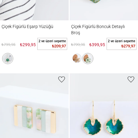
Çiçek Figürlü Eşarp Yüzüğü
Çiçek Figürlü Boncuk Detaylı Broş
Çiçek Figürlü Eşarp Yüzüğü
Çiçek Figürlü Boncuk Detaylı
Broş
2 ve üzeri sepette
2 ve üzeri sepette
₺799,95
₺299,95
₺799,95
₺399,95
₺209,97
₺279,97