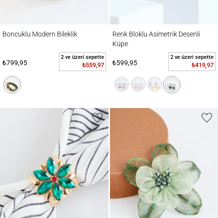
Boncuklu Modern Bileklik
Renk Bloklu Asimetrik Desenli Küpe
Boncuklu Modern Bileklik
Renk Bloklu Asimetrik Desenli
Küpe
2 ve üzeri sepette
2 ve üzeri sepette
₺799,95
₺599,95
₺559,97
₺419,97