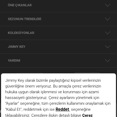
ÖNE ÇIKANLAR
SEZONUN TRENDLERİ
KOLEKSİYONLAR
JIMMY KEY
YARDIM