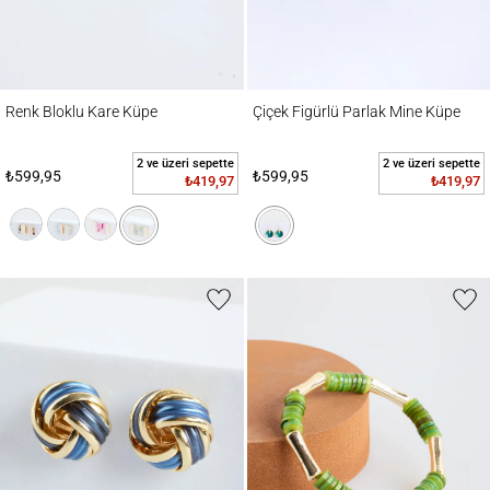
Renk Bloklu Kare Küpe
Çiçek Figürlü Parlak Mine Küpe
Renk Bloklu Kare Küpe
Çiçek Figürlü Parlak Mine Küpe
2 ve üzeri sepette
2 ve üzeri sepette
₺599,95
₺599,95
₺419,97
₺419,97