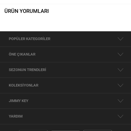
ÜRÜN YORUMLARI
POPÜLER KATEGORİLER
ÖNE ÇIKANLAR
SEZONUN TRENDLERİ
KOLEKSİYONLAR
JIMMY KEY
YARDIM