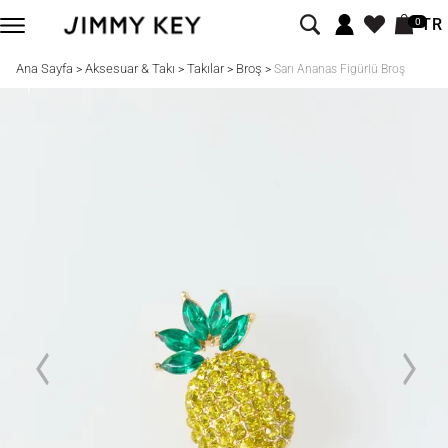
TR
0
Ana Sayfa
Aksesuar & Takı
Takılar
Broş
>
>
>
>
Sarı Ananas Figürlü Broş