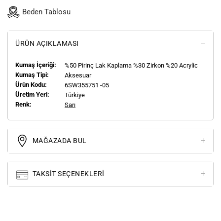
Beden Tablosu
ÜRÜN AÇIKLAMASI
Kumaş İçeriği:
%50 Pirinç Lak Kaplama %30 Zirkon %20 Acrylic
Kumaş Tipi:
Aksesuar
Ürün Kodu:
6SW355751 -05
Üretim Yeri:
Türkiye
Renk:
Sarı
MAĞAZADA BUL
TAKSIT SEÇENEKLERI