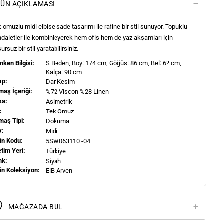
ÜN AÇIKLAMASI
 omuzlu midi elbise sade tasarımı ile rafine bir stil sunuyor. Topuklu
daletler ile kombinleyerek hem ofis hem de yaz akşamları için
ursuz bir stil yaratabilirsiniz.
ken Bilgisi:
S
Beden, Boy:
174
cm, Göğüs: 86 cm, Bel: 62 cm,
Kalça: 90 cm
ıp:
Dar Kesim
aş İçeriği:
%72 Viscon %28 Linen
ka:
Asimetrik
l:
Tek Omuz
maş Tipi:
Dokuma
y:
Midi
ün Kodu:
5SW063110 -04
tim Yeri:
Türkiye
nk:
Siyah
ün Koleksiyon:
ElB-Arven
MAĞAZADA BUL