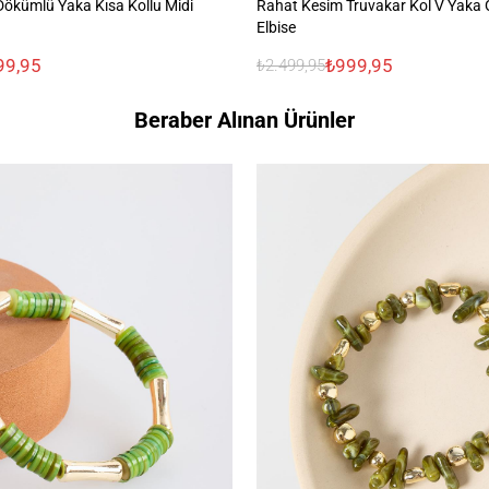
ökümlü Yaka Kısa Kollu Midi
Rahat Kesim Truvakar Kol V Yaka 
Elbise
99,95
₺999,95
₺2.499,95
Beraber Alınan Ürünler