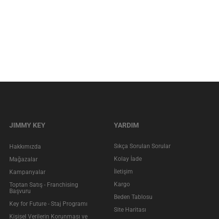
JIMMY KEY
YARDIM
Sıkça Sorulan Sorular
Hakkımızda
Kolay İade
Mağazalar
İletişim
Kampanyalar
Kargo
Toptan Satış - Franchising
Başvuru
Beden Tablosu
Key for Future - Staj Programı
Site Haritası
Kişisel Verilerin Korunması ve