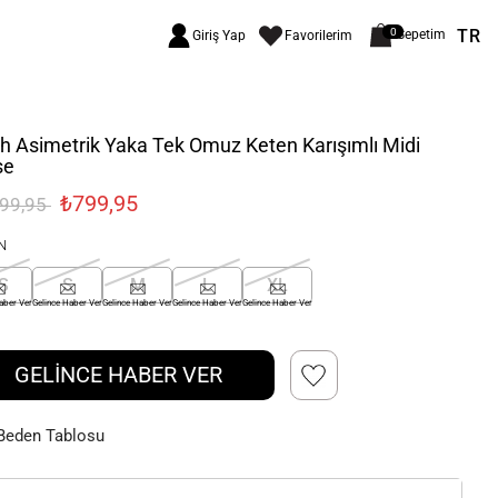
TR
0
Sepetim
Giriş Yap
Favorilerim
h Asimetrik Yaka Tek Omuz Keten Karışımlı Midi
se
₺799,95
999,95
N
S
S
M
L
XL
aber Ver
Gelince Haber Ver
Gelince Haber Ver
Gelince Haber Ver
Gelince Haber Ver
GELİNCE HABER VER
Beden Tablosu