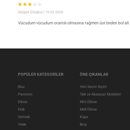
Gülgün Ertuğrul
| 10.03.2026
Vücudum vücudum orantılı olmasına rağmen üst beden bol alt 
POPÜLER KATEGORİLER
ÖNE ÇIKANLAR
Bluz
Yeni Sezon Giyim
Pantolon
Takı ve Aksesuar Modelleri
Elbise
Mini Elbise
Etek
Midi Elbise
Gömlek
Küpe
Yelek
Broş