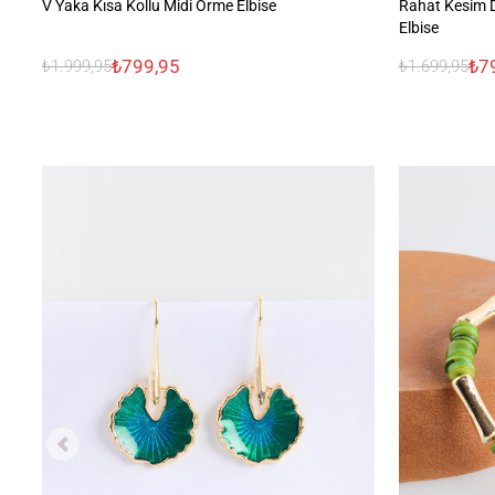
V Yaka Kısa Kollu Midi Örme Elbise
Rahat Kesim D
Elbise
₺799,95
₺7
₺1.999,95
₺1.699,95