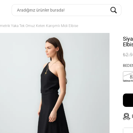
imetrik Yaka Tek Omuz Keten Karışımlı Midi Elbise
Siya
Elbi
₺2.
BEDE
X
Gelince H