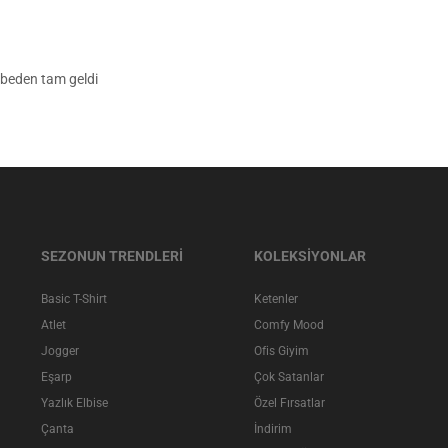
beden tam geldi
SEZONUN TRENDLERİ
KOLEKSİYONLAR
Basic T-Shirt
Ketenler
Atlet
Comfy Mood
Jogger
Ofis Giyim
Eşarp
Çok Satanlar
Yazlık Elbise
Özel Fırsatlar
Çanta
İndirim