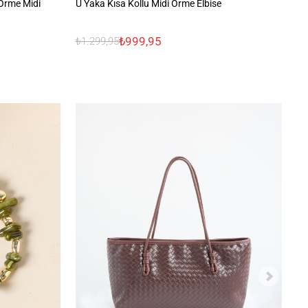
Örme Midi
U Yaka Kısa Kollu Midi Örme Elbise
Ka
₺999,95
₺1.299,95
₺2