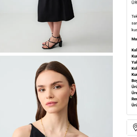
ÜR
Tek
san
kus
Man
Kal
Kum
Ya
Ko
Ku
Bo
Ür
Üre
Re
Ür