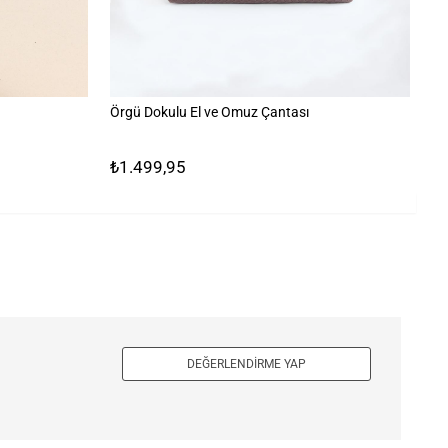
Örgü Dokulu El ve Omuz Çantası
Bü
₺1.499,95
₺1
DEĞERLENDIRME YAP