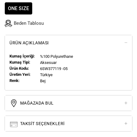
ONE SIZE
Beden Tablosu
ÜRÜN AÇIKLAMASI
Kumaş İçeriği:
%100 Polyurethane
Kumaş Tipi:
Aksesuar
Ürün Kodu:
6SW377119 -05
Üretim Yeri:
Türkiye
Renk:
Bej
MAĞAZADA BUL
TAKSIT SEÇENEKLERI