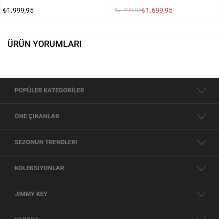
₺1.999,95
₺1.699,95
₺2.499,95
ÜRÜN YORUMLARI
POPÜLER KATEGORİLER
ÖNE ÇIKANLAR
SEZONUN TRENDLERİ
KOLEKSİYONLAR
JIMMY KEY