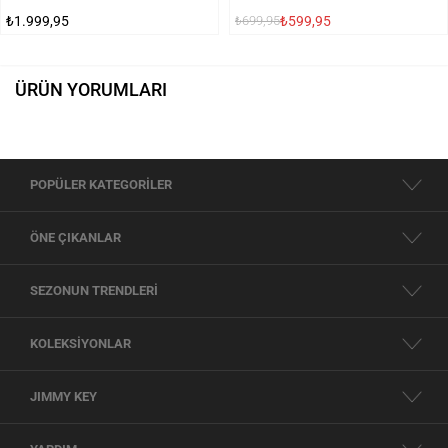
₺1.999,95
₺599,95
₺699,95
ÜRÜN YORUMLARI
POPÜLER KATEGORİLER
ÖNE ÇIKANLAR
SEZONUN TRENDLERİ
KOLEKSİYONLAR
JIMMY KEY