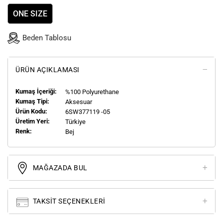
ONE SIZE
Beden Tablosu
ÜRÜN AÇIKLAMASI
Kumaş İçeriği:
%100 Polyurethane
Kumaş Tipi:
Aksesuar
Ürün Kodu:
6SW377119 -05
Üretim Yeri:
Türkiye
Renk:
Bej
MAĞAZADA BUL
TAKSIT SEÇENEKLERI