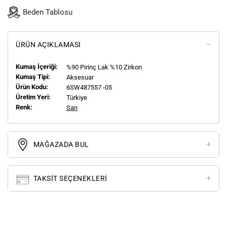
Beden Tablosu
ÜRÜN AÇIKLAMASI
Kumaş İçeriği:
%90 Pirinç Lak %10 Zirkon
Kumaş Tipi:
Aksesuar
Ürün Kodu:
6SW487557 -05
Üretim Yeri:
Türkiye
Renk:
Sarı
MAĞAZADA BUL
TAKSIT SEÇENEKLERI