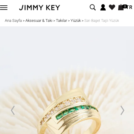
TR
0
Ana Sayfa
Aksesuar & Takı
Takılar
Yüzük
>
>
>
>
Sarı Baget Taşlı Yüzük