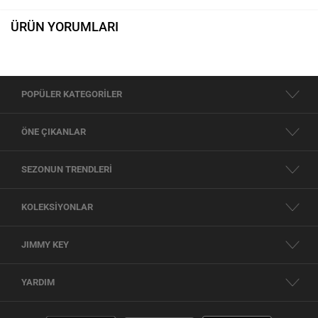
ÜRÜN YORUMLARI
POPÜLER KATEGORİLER
ÖNE ÇIKANLAR
SEZONUN TRENDLERİ
KOLEKSİYONLAR
JIMMY KEY
YARDIM